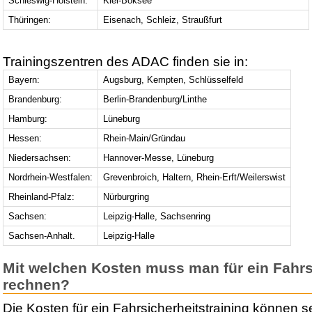
Schleswig-Holstein:
Kiel-Boksee
Thüringen:
Eisenach, Schleiz, Straußfurt
Trainingszentren des ADAC finden sie in:
Bayern:
Augsburg, Kempten, Schlüsselfeld
Brandenburg:
Berlin-Brandenburg/Linthe
Hamburg:
Lüneburg
Hessen:
Rhein-Main/Gründau
Niedersachsen:
Hannover-Messe, Lüneburg
Nordrhein-Westfalen:
Grevenbroich, Haltern, Rhein-Erft/Weilerswist
Rheinland-Pfalz:
Nürburgring
Sachsen:
Leipzig-Halle, Sachsenring
Sachsen-Anhalt.
Leipzig-Halle
Mit welchen Kosten muss man für ein Fahrs
rechnen?
Die Kosten für ein Fahrsicherheitstraining können s