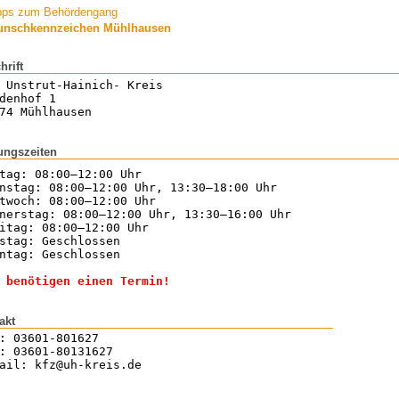
pps zum Behördengang
nschkennzeichen Mühlhausen
hrift
 Unstrut-Hainich- Kreis
denhof 1
74 Mühlhausen
ungszeiten
tag: 08:00–12:00 Uhr
nstag: 08:00–12:00 Uhr, 13:30–18:00 Uhr
twoch: 08:00–12:00 Uhr
nerstag: 08:00–12:00 Uhr, 13:30–16:00 Uhr
itag: 08:00–12:00 Uhr
stag: Geschlossen
ntag: Geschlossen
 benötigen einen Termin!
akt
: 03601-801627
: 03601-80131627
ail: kfz@uh-kreis.de