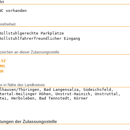
Ort
WC vorhanden
erefreiheit
Rollstuhlgerechte Parkplätze
Rollstuhlfahrerfreundlicher Eingang
zeichen an dieser Zulassungsstelle
LSZ
MHL
UH
te in Nähe des Landkreises
lhausen/Thüringen, Bad Langensalza, Südeichsfeld,
tertal-Heilinger Höhen, Unstrut-Hainich, Unstruttal,
tei, Herbsleben, Bad Tennstedt, Körner
ungen der Zulassungsstelle