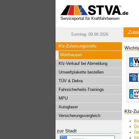
Serviceportal für Kraftfahrtwesen
Zulas
Sonntag, 09.08.2026
Kfz-Zulassungsstelle
Wichti
Mühlhausen
Kfz-Verkauf bei Abmeldung
Umweltplakette bestellen
TÜV & Dekra
Fahrsicherheits-Trainings
MPU
Autoglaser
Kfz-Zu
Versicherungsvergleich
Be
Do
zur Stadt
Ge
In