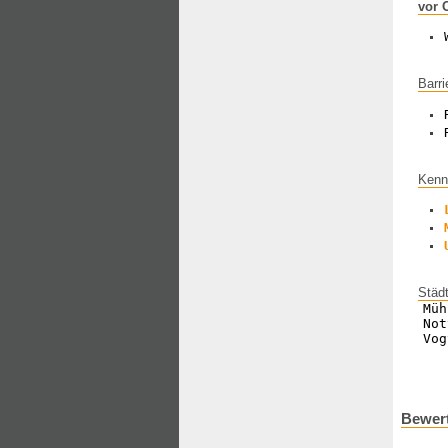
vor 
Barri
Kenn
Städ
Müh
Not
Vog
Bewert