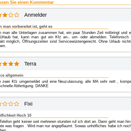
ssen Sie einen Kommentar
Anmelder
 man vorbereitet ist, geht es
 man alle Unterlagen zusammen hat, ein paar Stunden Zeit mitbringt und e
Urlaub hat, kann man gut ein Kfz an-, um- oder abmelden. Telefonisch 
akt möglich, Öffnungszeiten sind Servicewüstengerecht. Ohne Urlaub nicht
en.
Terra
ice allgemein
e zwei Kfz umgemeldet und eine Neuzulassung, alle MA sehr nett , kompe
schnelle Abfertigung. DANKE
Fixi
flichkeit Hoch 10
Telefon geht keiner seit mehreren stunden ruf ich dort an. Dann geht man hin
te was fragen . Wird man nur angepflaumt. Sowas unhöfliches habe ich noch
hen.