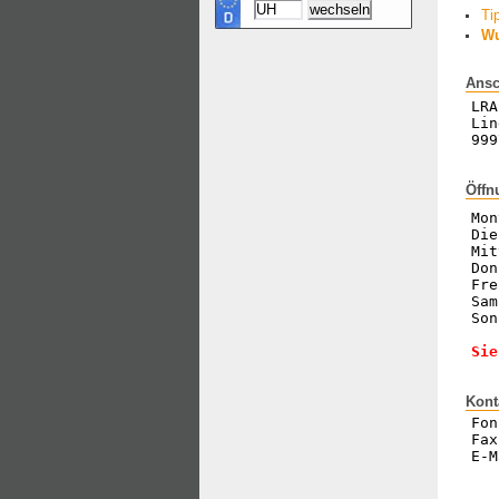
Ti
Wu
Ansc
LRA
Lin
999
Öffn
Mon
Die
Mit
Don
Fre
Sam
Son
Sie
Kont
Fon
Fax
E-M