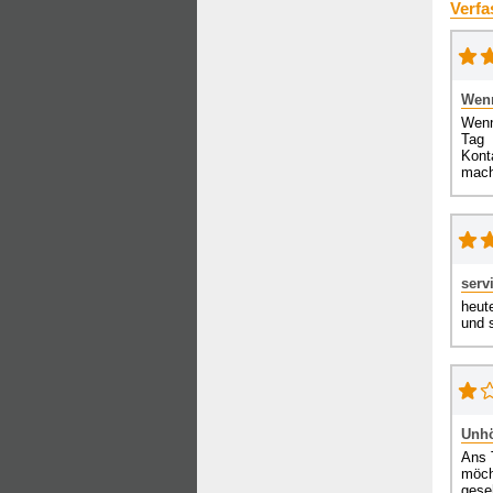
Verfa
Wenn
Wenn
Tag 
Kont
mach
serv
heut
und 
Unhö
Ans 
möch
gese