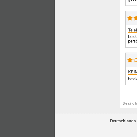
Tele
Leid
persö
KEIN
telef
Sie sind h
Deutschlands 