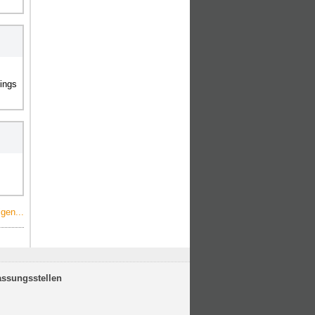
ings
gen...
assungsstellen