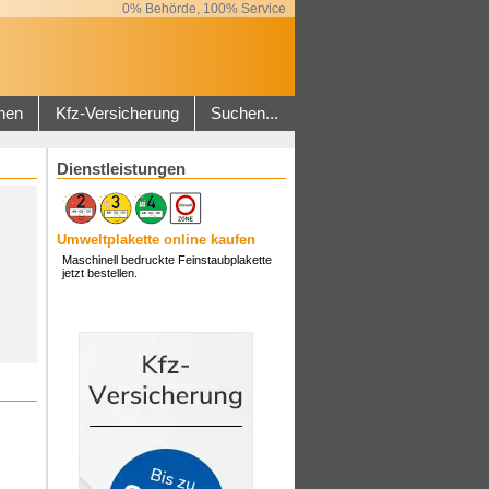
0% Behörde, 100% Service
hen
Kfz-Versicherung
Suchen...
Dienstleistungen
Umweltplakette online kaufen
Maschinell bedruckte Feinstaubplakette
jetzt bestellen.