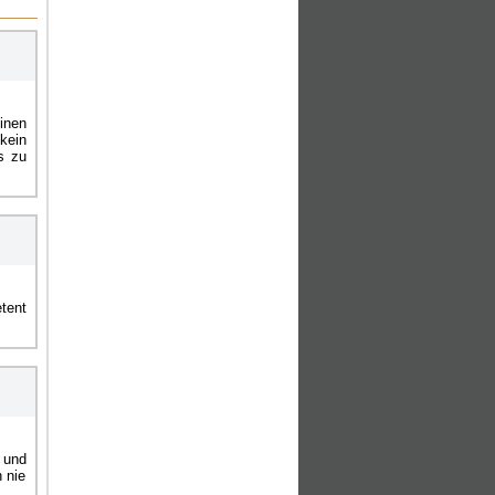
inen
kein
s zu
tent
 und
 nie