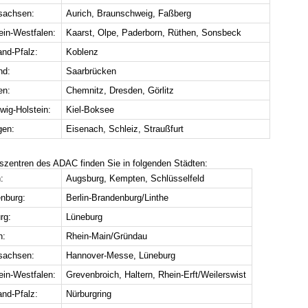
sachsen:
Aurich, Braunschweig, Faßberg
ein-Westfalen:
Kaarst, Olpe, Paderborn, Rüthen, Sonsbeck
and-Pfalz:
Koblenz
nd:
Saarbrücken
en:
Chemnitz, Dresden, Görlitz
wig-Holstein:
Kiel-Boksee
gen:
Eisenach, Schleiz, Straußfurt
gszentren des ADAC finden Sie in folgenden Städten:
:
Augsburg, Kempten, Schlüsselfeld
nburg:
Berlin-Brandenburg/Linthe
rg:
Lüneburg
n:
Rhein-Main/Gründau
sachsen:
Hannover-Messe, Lüneburg
ein-Westfalen:
Grevenbroich, Haltern, Rhein-Erft/Weilerswist
and-Pfalz:
Nürburgring