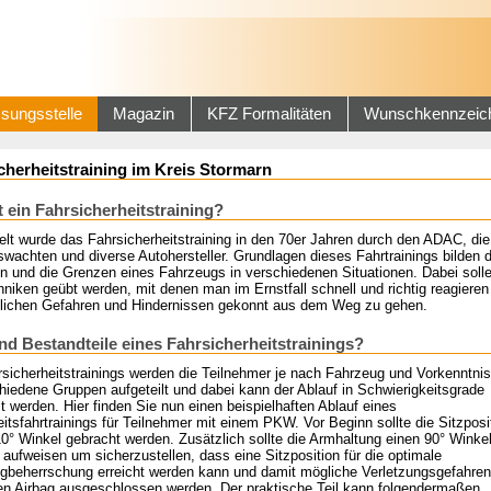
sungsstelle
Magazin
KFZ Formalitäten
Wunschkennzeic
cherheitstraining im Kreis Stormarn
t ein Fahrsicherheitstraining?
elt wurde das Fahrsicherheitstraining in den 70er Jahren durch den ADAC, die
wachten und diverse Autohersteller. Grundlagen dieses Fahrtrainings bilden 
en und die Grenzen eines Fahrzeugs in verschiedenen Situationen. Dabei soll
niken geübt werden, mit denen man im Ernstfall schnell und richtig reagieren
ichen Gefahren und Hindernissen gekonnt aus dem Weg zu gehen.
nd Bestandteile eines Fahrsicherheitstrainings?
rsicherheitstrainings werden die Teilnehmer je nach Fahrzeug und Vorkenntni
hiedene Gruppen aufgeteilt und dabei kann der Ablauf in Schwierigkeitsgrade
lt werden. Hier finden Sie nun einen beispielhaften Ablauf eines
itsfahrtrainings für Teilnehmer mit einem PKW. Vor Beginn sollte die Sitzposit
10° Winkel gebracht werden. Zusätzlich sollte die Armhaltung einen 90° Winke
aufweisen um sicherzustellen, dass eine Sitzposition für die optimale
gbeherrschung erreicht werden kann und damit mögliche Verletzungsgefahren
en Airbag ausgeschlossen werden. Der praktische Teil kann folgendermaßen