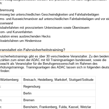
n:
lbremsung
msweg bei unterschiedlichen Geschwindigkeiten und Fahrbahnbelägen
ms- und Ausweichmanöver auf unterschiedlichen Fahrbahnbelägen und vor ei
sserwand
isbahnfahrten mit provoziertem Untersteuern sowie Übersteuern
lom- und Kurvenfahrten
ulation eines ausbrechenden Hecks
kwärtsfahren um Hindernisse
ranstaltet ein Fahrsicherheitstraining?
sicherheitstrainings gibt es über 30 verschiedene Veranstalter. Zu den beiden
 zählen zum einen der ADAC mit 60 Trainingsanlagen bundesweit, sowie die
swacht als Veranstalter für die Berufsgenossenschaft im Rahmen des
erhütungstrainings. Trainingsanlagen des ADAC lassen sich in folgenden deut
finden:
Württemberg:
Breisach, Heidelberg, Markdorf, Stuttgart/Solitude
:
Regensburg
Berlin
n:
Bremen
n:
Bensheim, Frankenberg, Fulda, Kassel, Wetzlar