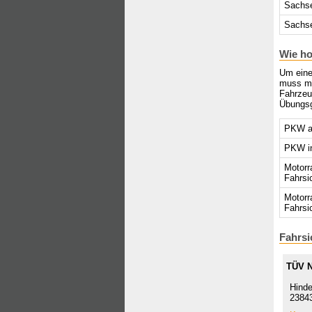
Sachs
Sachse
Wie ho
Um eine
muss ma
Fahrzeu
Übungsg
PKW au
PKW in
Motorr
Fahrsi
Motorr
Fahrsi
Fahrsi
TÜV 
Hinde
23843