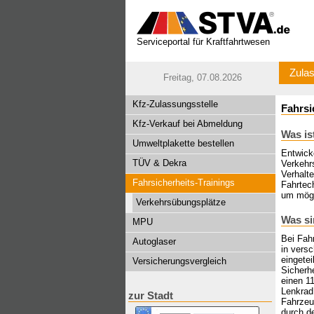
Serviceportal für Kraftfahrtwesen
Zulas
Freitag, 07.08.2026
Kfz-Zulassungsstelle
Fahrsi
Kfz-Verkauf bei Abmeldung
Was is
Umweltplakette bestellen
Entwick
TÜV & Dekra
Verkehrs
Verhalt
Fahrsicherheits-Trainings
Fahrtech
um mögl
Verkehrsübungsplätze
Was si
MPU
Bei Fah
Autoglaser
in versc
eingetei
Versicherungsvergleich
Sicherhe
einen 1
Lenkrad 
zur Stadt
Fahrzeu
durch d