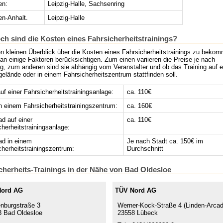
en:
Leipzig-Halle, Sachsenring
n-Anhalt.
Leipzig-Halle
ch sind die Kosten eines Fahrsicherheitstrainings?
n kleinen Überblick über die Kosten eines Fahrsicherheitstrainings zu beko
n einige Faktoren berücksichtigen. Zum einen variieren die Preise je nach
g, zum anderen sind sie abhängig vom Veranstalter und ob das Training auf 
elände oder in einem Fahrsicherheitszentrum stattfinden soll.
f einer Fahrsicherheitstrainingsanlage:
ca. 110€
 einem Fahrsicherheitstrainingszentrum:
ca. 160€
ad auf einer
ca. 110€
cherheitstrainingsanlage:
ad in einem
Je nach Stadt ca. 150€ im
cherheitstrainingszentrum:
Durchschnitt
cherheits-Trainings in der Nähe von Bad Oldesloe
Nord AG
TÜV Nord AG
nburgstraße 3
Werner-Kock-Straße 4 (Linden-Arca
 Bad Oldesloe
23558 Lübeck