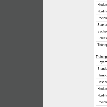
Nieder
Nordrh
Rheinl
Saarla
Sachs
Schles
Thürin
Trainin
Bayern
Brande
Hambu
Hesse
Nieder
Nordrh
Rheinl