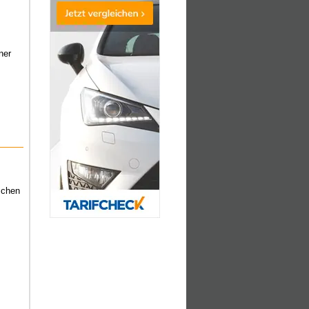
ner
schen