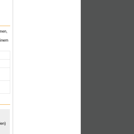
mmen,
einem
den)