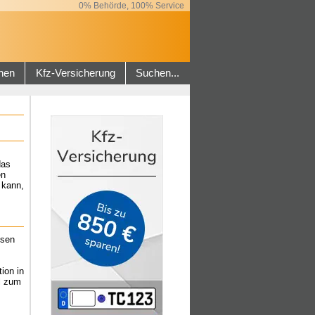
0% Behörde, 100% Service
hen
Kfz-Versicherung
Suchen...
das
en
 kann,
ssen
ion in
l zum