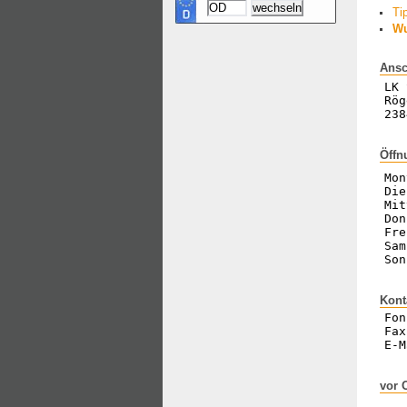
Ti
Wu
Ansc
LK 
Rög
238
Öffn
Mon
Die
Mit
Don
Fre
Sam
Son
Kont
Fon
Fax
E-M
vor 