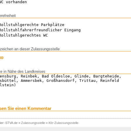
WC vorhanden
erefreiheit
Rollstuhlgerechte Parkplätze
Rollstuhlfahrerfreundlicher Eingang
Rollstuhlgerechtes WC
zeichen an dieser Zulassungsstelle
OD
te in Nähe des Landkreises
ensburg, Reinbek, Bad Oldesloe, Glinde, Bargteheide,
sbüttel, Ammersbek, Großhansdorf, Trittau, Reinfeld
lstein)
sen Sie einen Kommentar
ier:
STVA.de
»
Zulassungsstelle
»
Kfz-Zulassungsstelle