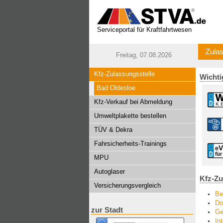
Serviceportal für Kraftfahrtwesen
Zulas
Freitag, 07.08.2026
Kfz-Zulassungsstelle
Wichti
Bad Oldesloe
Kfz-Verkauf bei Abmeldung
Umweltplakette bestellen
TÜV & Dekra
Fahrsicherheits-Trainings
MPU
Autoglaser
Kfz-Zu
Versicherungsvergleich
Be
Do
zur Stadt
Ge
In