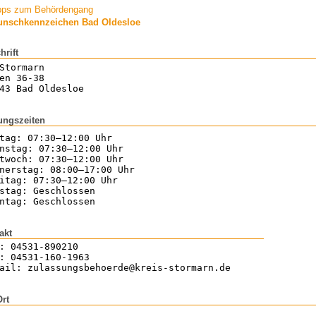
pps zum Behördengang
nschkennzeichen Bad Oldesloe
hrift
Stormarn
en 36-38
43 Bad Oldesloe
ungszeiten
tag: 07:30–12:00 Uhr
nstag: 07:30–12:00 Uhr
twoch: 07:30–12:00 Uhr
nerstag: 08:00–17:00 Uhr
itag: 07:30–12:00 Uhr
stag: Geschlossen
ntag: Geschlossen
akt
: 04531-890210
: 04531-160-1963
ail: zulassungsbehoerde@kreis-stormarn.de
Ort