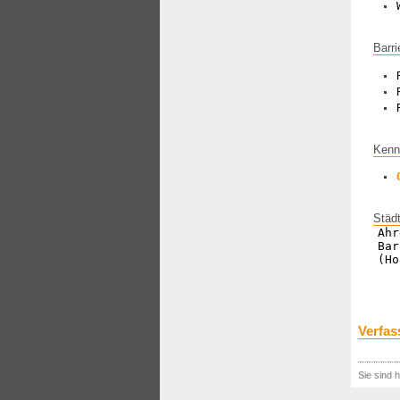
Barri
Kenn
Städ
Ahr
Bar
(Ho
Verfas
Sie sind h