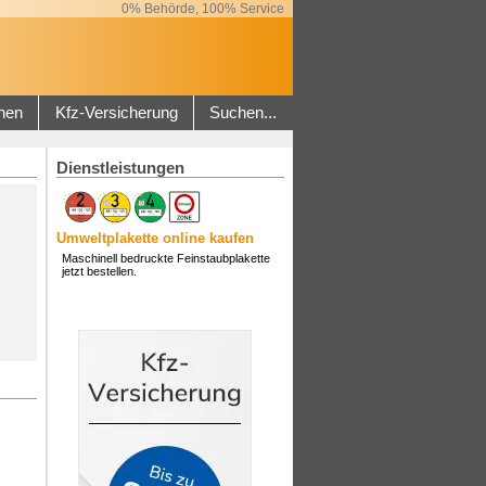
0% Behörde, 100% Service
hen
Kfz-Versicherung
Suchen...
Dienstleistungen
Umweltplakette online kaufen
Maschinell bedruckte Feinstaubplakette
jetzt bestellen.