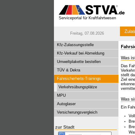
Serviceportal für Kraftfahrtwesen
Zulas
Freitag, 07.08.2026
Kfz-Zulassungsstelle
Fahrsi
Kfz-Verkauf bei Abmeldung
Was is
Umweltplakette bestellen
Das Fah
TÜV & Dekra
Verkehr
stellt d
Fahrsicherheits-Trainings
Ziel ein
erkenne
Verkehrsübungsplätze
vermitt
MPU
Was si
Autoglaser
Ein Fah
Versicherungsvergleich
Vol
Bre
Bre
zur Stadt
Wa