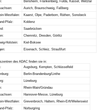
n:
Bensheim, Frankenberg, Fulda, Kassel, Wetzlar
sachsen:
Aurich, Braunschweig, Faßberg
ein-Westfalen:
Kaarst, Olpe, Paderborn, Rüthen, Sonsbeck
and-Pfalz:
Koblenz
nd:
Saarbrücken
en:
Chemnitz, Dresden, Görlitz
wig-Holstein:
Kiel-Boksee
gen:
Eisenach, Schleiz, Straußfurt
gszentren des ADAC finden sie in:
:
Augsburg, Kempten, Schlüsselfeld
nburg:
Berlin-Brandenburg/Linthe
rg:
Lüneburg
n:
Rhein-Main/Gründau
sachsen:
Hannover-Messe, Lüneburg
ein-Westfalen:
Grevenbroich, Haltern, Rhein-Erft/Weilerswist
and-Pfalz:
Nürburgring