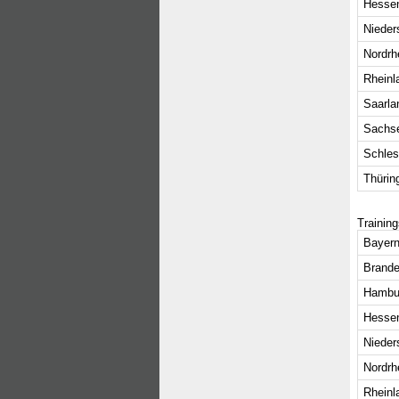
Hesse
Nieder
Nordrh
Rheinl
Saarla
Sachs
Schles
Thürin
Trainin
Bayern
Brande
Hambu
Hesse
Nieder
Nordrh
Rheinl