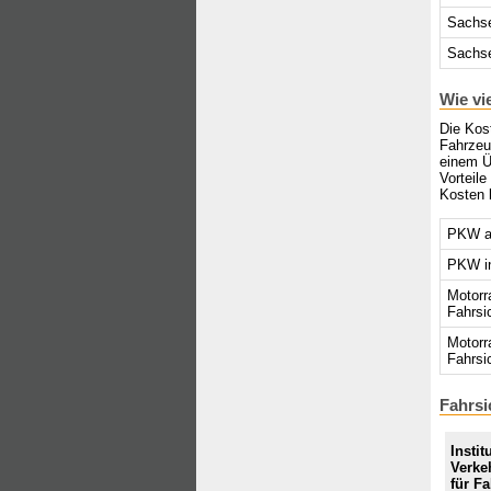
Sachs
Sachse
Wie vi
Die Kost
Fahrzeu
einem Ü
Vorteil
Kosten 
PKW au
PKW in
Motorr
Fahrsi
Motorr
Fahrsi
Fahrsi
Instit
Verke
für F