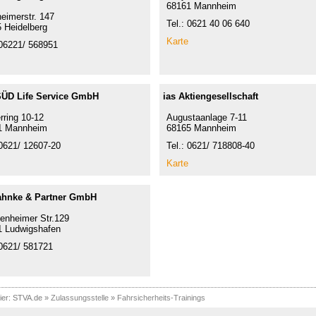
68161 Mannheim
eimerstr. 147
Tel.: 0621 40 06 640
 Heidelberg
Karte
 06221/ 568951
ÜD Life Service GmbH
ias Aktiengesellschaft
rring 10-12
Augustaanlage 7-11
1 Mannheim
68165 Mannheim
 0621/ 12607-20
Tel.: 0621/ 718808-40
Karte
ahnke & Partner GmbH
nheimer Str.129
1 Ludwigshafen
 0621/ 581721
ier:
STVA.de
»
Zulassungsstelle
»
Fahrsicherheits-Trainings