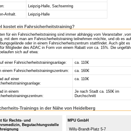
en:
Leipzig-Halle, Sachsenring
n-Anhalt.
Leipzig-Halle
el kostet ein Fahrsicherheitstraining?
en für ein Fahrsicherheitstraining sind immer abhängig vom Veranstalter ,vo
g, mit dem man am Fahrsicherheitstraining teilnehmen möchte, und ob es au
bungsgelände oder in einem Fahrsicherheitszentrum stattfindet. Auch gibt es
e für Mitglieder des ADAC in Form von einem Rabatt von ca. 15%. Die ungefäh
belaufen sich auf etwa:
f einer Fahrsicherheitstrainingsanlage:
ca. 110€
 einem Fahrsicherheitstrainingszentrum:
ca. 160€
ad auf einer
ca. 110€
cherheitstrainingsanlage:
ad in einem
Je nach Stadt ca. 150€ im
cherheitstrainingszentrum:
Durchschnitt
cherheits-Trainings in der Nähe von Heidelberg
ut für Rechts- und
MPU GmbH
hrsmedizin, Begutachtungsstelle
ahreignung
Willy-Brandt-Platz 5-7