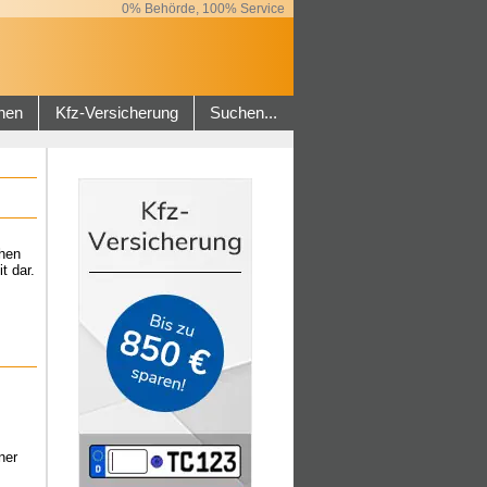
0% Behörde, 100% Service
hen
Kfz-Versicherung
Suchen...
ehen
t dar.
ner