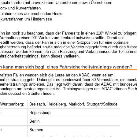
isbahnfahrten mit provoziertem Untersteuern sowie Übersteuern
lom- und Kurvenfahrten
ulation eines ausbrechenden Hecks
kwärtsfahren um Hindernisse
nn ist noch zu beachten, dass der Fahrersitz in einen 110° Winkel zu bringen 
 Armhaltung einen 90° Winkel zum Lenkrad aufweisen sollte. Damit soll
stellt werden, dass der Fahrer sich in einer Sitzposition für eine optimale
gbeherrschung befindet sowie mögliche Verletzungsgefahren durch den Airba
hlossen werden können. Je nach Fahrzeug und Vorkenntnisse der Teilnehme
hrsicherheitstrainings, kann dieses variieren.
 kann man sich bzgl. eines Fahrsicherheitstrainings wenden?
meisten Fällen wenden sich die Leute an den ADAC, wenn es um
erheitstraining geht. Dabei gibt es bundesweit über 30 Veranstalter, die ebenf
erheitstrainings anbieten. Das liegt wohl daran, dass der ADAC mit bundeswe
gsanlagen am besten organisiert ist. Trainingsanlagen des ADAC können Sie b
enden deutschen Städten finden:
Württemberg:
Breisach, Heidelberg, Markdorf, Stuttgart/Solitude
:
Regensburg
Berlin
n:
Bremen