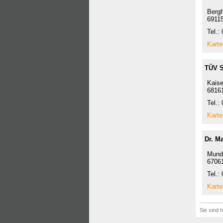
Bergh
69115
Tel.:
Karte
TÜV S
Kaise
6816
Tel.:
Karte
Dr. M
Munde
6706
Tel.:
Karte
Sie sind h