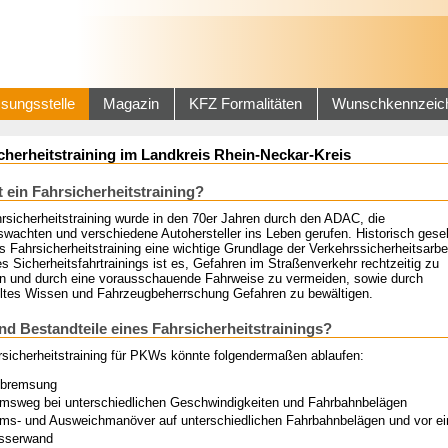
sungsstelle
Magazin
KFZ Formalitäten
Wunschkennzeic
cherheitstraining im Landkreis Rhein-Neckar-Kreis
t ein Fahrsicherheitstraining?
rsicherheitstraining wurde in den 70er Jahren durch den ADAC, die
swachten und verschiedene Autohersteller ins Leben gerufen. Historisch ges
as Fahrsicherheitstraining eine wichtige Grundlage der Verkehrssicherheitsarbei
es Sicherheitsfahrtrainings ist es, Gefahren im Straßenverkehr rechtzeitig zu
n und durch eine vorausschauende Fahrweise zu vermeiden, sowie durch
eltes Wissen und Fahrzeugbeherrschung Gefahren zu bewältigen.
nd Bestandteile eines Fahrsicherheitstrainings?
rsicherheitstraining für PKWs könnte folgendermaßen ablaufen:
lbremsung
msweg bei unterschiedlichen Geschwindigkeiten und Fahrbahnbelägen
ms- und Ausweichmanöver auf unterschiedlichen Fahrbahnbelägen und vor ei
sserwand