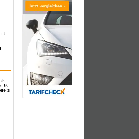
ist
g
r
alls
it 60
ereits