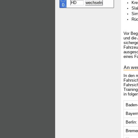
Kre
Sla
Sim
Rüc
Vor Begi
und die
sicherge
Fahrzeu
ausgesc
eines Fa
An wen
In den 
Fahrsich
Fahrsich
Trainin
in folg
Baden-
Bayern
Berlin:
Breme