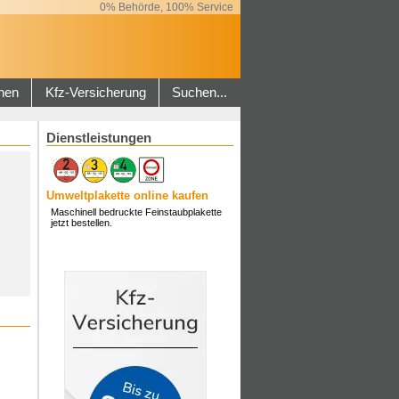
0% Behörde, 100% Service
hen
Kfz-Versicherung
Suchen...
Dienstleistungen
Umweltplakette online kaufen
Maschinell bedruckte Feinstaubplakette
jetzt bestellen.