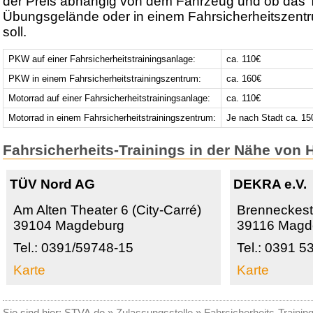
der Preis abhängig von dem Fahrzeug und ob das T
Übungsgelände oder in einem Fahrsicherheitszentr
soll.
PKW auf einer Fahrsicherheitstrainingsanlage:
ca. 110€
PKW in einem Fahrsicherheitstrainingszentrum:
ca. 160€
Motorrad auf einer Fahrsicherheitstrainingsanlage:
ca. 110€
Motorrad in einem Fahrsicherheitstrainingszentrum:
Je nach Stadt ca. 15
Fahrsicherheits-Trainings in der Nähe von
TÜV Nord AG
DEKRA e.V.
Am Alten Theater 6 (City-Carré)
Brenneckest
39104 Magdeburg
39116 Magd
Tel.: 0391/59748-15
Tel.: 0391 5
Karte
Karte
Sie sind hier:
STVA.de
»
Zulassungsstelle
»
Fahrsicherheits-Trainin