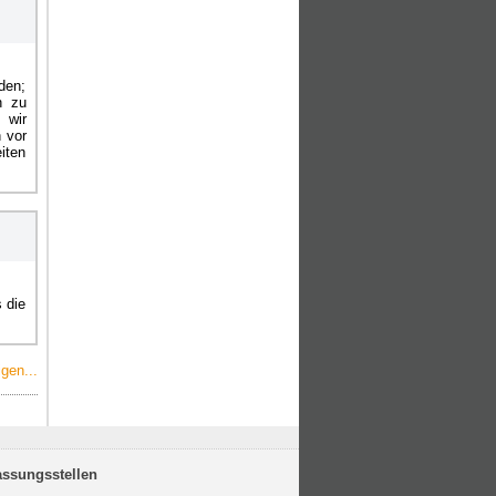
den;
h zu
 wir
 vor
iten
 die
gen...
assungsstellen