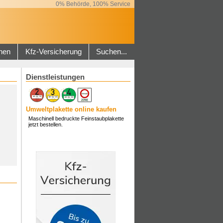
0% Behörde, 100% Service
hen
Kfz-Versicherung
Suchen...
Dienstleistungen
Umweltplakette online kaufen
Maschinell bedruckte Feinstaubplakette
jetzt bestellen.