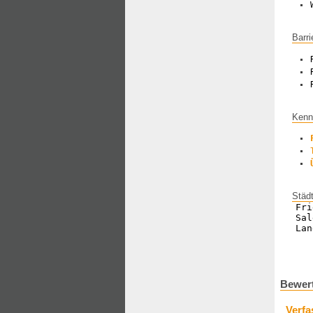
Barri
Kenn
Städ
Fri
Sal
Lan
Bewert
Verfa