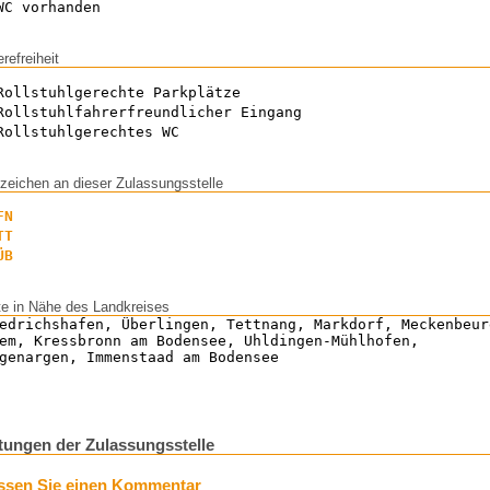
WC vorhanden
erefreiheit
Rollstuhlgerechte Parkplätze
Rollstuhlfahrerfreundlicher Eingang
Rollstuhlgerechtes WC
zeichen an dieser Zulassungsstelle
FN
TT
ÜB
te in Nähe des Landkreises
edrichshafen, Überlingen, Tettnang, Markdorf, Meckenbeur
em, Kressbronn am Bodensee, Uhldingen-Mühlhofen,
genargen, Immenstaad am Bodensee
ungen der Zulassungsstelle
ssen Sie einen Kommentar