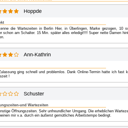
Hoppde
ekt
kenne die Wartezeiten in Berlin Hier, in Überlingen, Marke gezogen, 10 s
r schon am Schalter. 15 Min. später alles erledigt!!!! Super nette Damen hin
en.
Ann-Kathrin
Zulassung ging schnell und problemlos. Dank Online-Termin hatte ich fast k
zeit !
Schuster
ungszeiten-und Wartezeiten
nstige Öffnungszeiten. Sehr unfreundlicher Umgang. Die erheblichen Warteze
heinen mir v.a. durch ein äußerst gemütliches Arbeitstempo bedingt.