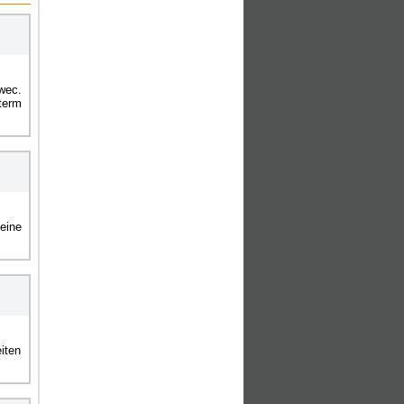
wec.
term
eine
iten