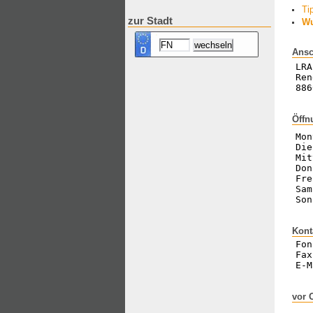
Ti
zur Stadt
Wu
Ansc
LRA
Ren
886
Öffn
Mon
Die
Mit
Don
Fre
Sam
Son
Kont
Fon
Fax
E-M
vor 