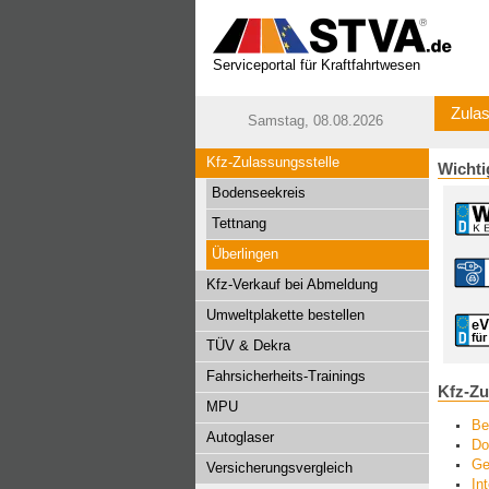
Serviceportal für Kraftfahrtwesen
Zulas
Samstag, 08.08.2026
Kfz-Zulassungsstelle
Wichti
Bodenseekreis
Tettnang
Überlingen
Kfz-Verkauf bei Abmeldung
Umweltplakette bestellen
TÜV & Dekra
Fahrsicherheits-Trainings
Kfz-Zu
MPU
Be
Autoglaser
Do
Ge
Versicherungsvergleich
In