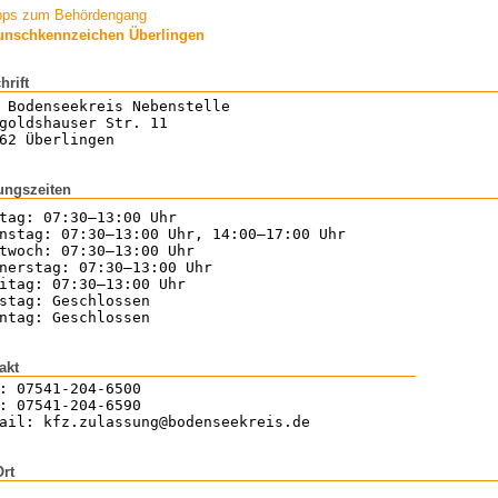
pps zum Behördengang
nschkennzeichen Überlingen
hrift
 Bodenseekreis Nebenstelle
goldshauser Str. 11
62 Überlingen
ungszeiten
tag: 07:30–13:00 Uhr
nstag: 07:30–13:00 Uhr, 14:00–17:00 Uhr
twoch: 07:30–13:00 Uhr
nerstag: 07:30–13:00 Uhr
itag: 07:30–13:00 Uhr
stag: Geschlossen
ntag: Geschlossen
akt
: 07541-204-6500
: 07541-204-6590
ail: kfz.zulassung@bodenseekreis.de
Ort