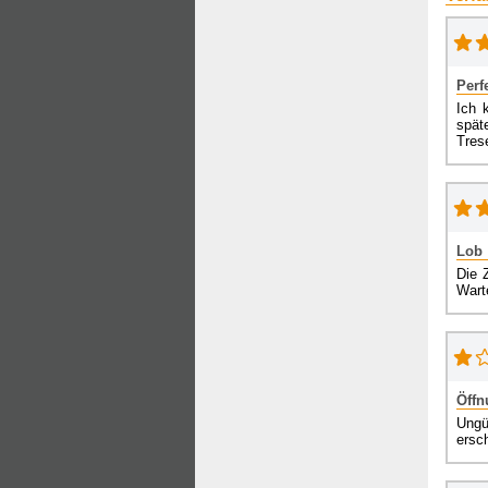
Perf
Ich 
späte
Tres
Lob
Die 
Warte
Öffn
Ungü
ersc