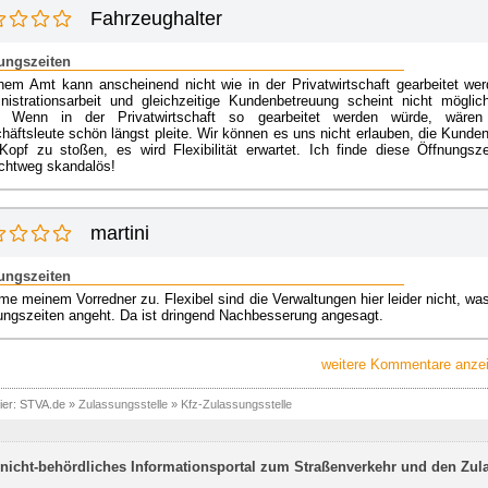
Fahrzeughalter
ungszeiten
inem Amt kann anscheinend nicht wie in der Privatwirtschaft gearbeitet wer
nistrationsarbeit und gleichzeitige Kundenbetreuung scheint nicht möglic
. Wenn in der Privatwirtschaft so gearbeitet werden würde, wären
häftsleute schön längst pleite. Wir können es uns nicht erlauben, die Kunden
Kopf zu stoßen, es wird Flexibilität erwartet. Ich finde diese Öffnungsze
ichtweg skandalös!
martini
ungszeiten
e meinem Vorredner zu. Flexibel sind die Verwaltungen hier leider nicht, was
ungszeiten angeht. Da ist dringend Nachbesserung angesagt.
weitere Kommentare anzei
ier:
STVA.de
»
Zulassungsstelle
»
Kfz-Zulassungsstelle
nicht-behördliches Informationsportal zum Straßenverkehr und den Zul