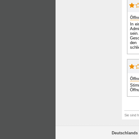
Öffn
In e
Admi
sein
Gesc
den 
schl
Öffn
Stimm
Öffn
Sie sind h
Deutschlands 