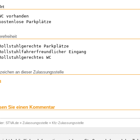
Ort
WC vorhanden
kostenlose Parkplätze
erefreiheit
Rollstuhlgerechte Parkplätze
Rollstuhlfahrerfreundlicher Eingang
Rollstuhlgerechtes WC
zeichen an dieser Zulassungsstelle
B
sen Sie einen Kommentar
ier:
STVA.de
»
Zulassungsstelle
»
Kfz-Zulassungsstelle