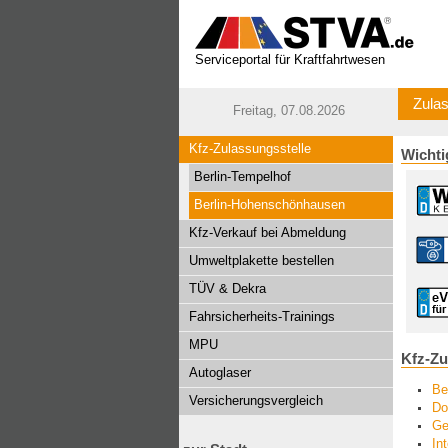
Serviceportal für Kraftfahrtwesen
Zulas
Freitag, 07.08.2026
Kfz-Zulassungsstelle
Wichti
Berlin-Tempelhof
Berlin-Hohenschönhausen
Kfz-Verkauf bei Abmeldung
Umweltplakette bestellen
TÜV & Dekra
Fahrsicherheits-Trainings
MPU
Kfz-Zu
Autoglaser
Be
Versicherungsvergleich
Do
Ge
In