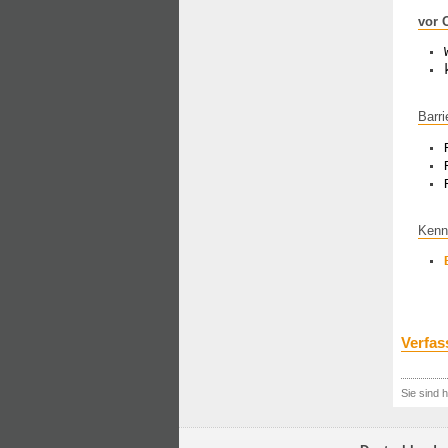
vor 
Barri
Kenn
Verfas
Sie sind h