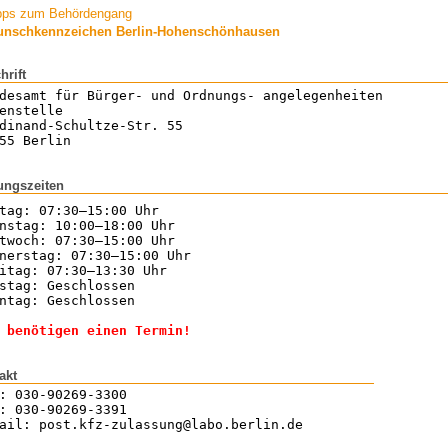
pps zum Behördengang
nschkennzeichen Berlin-Hohenschönhausen
hrift
desamt für Bürger- und Ordnungs- angelegenheiten
enstelle
dinand-Schultze-Str. 55
55 Berlin
ungszeiten
tag: 07:30–15:00 Uhr
nstag: 10:00–18:00 Uhr
twoch: 07:30–15:00 Uhr
nerstag: 07:30–15:00 Uhr
itag: 07:30–13:30 Uhr
stag: Geschlossen
ntag: Geschlossen
 benötigen einen Termin!
akt
: 030-90269-3300
: 030-90269-3391
ail: post.kfz-zulassung@labo.berlin.de