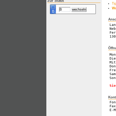
zur Stadt
Ti
Wu
Ansc
Lan
Neb
Fer
130
Öffn
Mon
Die
Mit
Don
Fre
Sam
Son
Sie
Kont
Fon
Fax
E-M