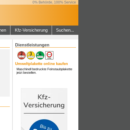
0% Behörde, 100% Service
hen
Kfz-Versicherung
Suchen...
Dienstleistungen
Umweltplakette online kaufen
Maschinell bedruckte Feinstaubplakette
jetzt bestellen.