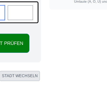
Umlaute (Ä, Ö, Ü) un
STADT WECHSELN