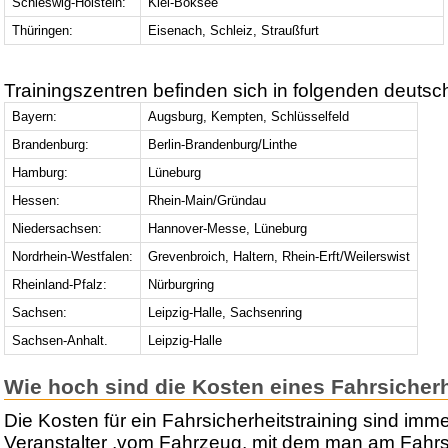
Schleswig-Holstein:
Kiel-Boksee
Thüringen:
Eisenach, Schleiz, Straußfurt
Trainingszentren befinden sich in folgenden deutsc
Bayern:
Augsburg, Kempten, Schlüsselfeld
Brandenburg:
Berlin-Brandenburg/Linthe
Hamburg:
Lüneburg
Hessen:
Rhein-Main/Gründau
Niedersachsen:
Hannover-Messe, Lüneburg
Nordrhein-Westfalen:
Grevenbroich, Haltern, Rhein-Erft/Weilerswist
Rheinland-Pfalz:
Nürburgring
Sachsen:
Leipzig-Halle, Sachsenring
Sachsen-Anhalt.
Leipzig-Halle
Wie hoch sind die Kosten eines Fahrsicherh
Die Kosten für ein Fahrsicherheitstraining sind im
Veranstalter ,vom Fahrzeug, mit dem man am Fahrsi