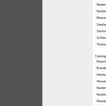
Nieder
Nordrh
Rheinl
Saarla
Sachs
Schles
Thürin
Trainin
Bayern
Brande
Hambu
Hesse
Nieder
Nordrh
Rheinl