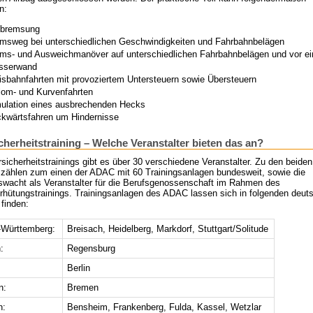
n:
lbremsung
msweg bei unterschiedlichen Geschwindigkeiten und Fahrbahnbelägen
ms- und Ausweichmanöver auf unterschiedlichen Fahrbahnbelägen und vor ei
sserwand
isbahnfahrten mit provoziertem Untersteuern sowie Übersteuern
lom- und Kurvenfahrten
ulation eines ausbrechenden Hecks
kwärtsfahren um Hindernisse
cherheitstraining – Welche Veranstalter bieten das an?
sicherheitstrainings gibt es über 30 verschiedene Veranstalter. Zu den beiden
 zählen zum einen der ADAC mit 60 Trainingsanlagen bundesweit, sowie die
swacht als Veranstalter für die Berufsgenossenschaft im Rahmen des
erhütungstrainings. Trainingsanlagen des ADAC lassen sich in folgenden deut
finden:
Württemberg:
Breisach, Heidelberg, Markdorf, Stuttgart/Solitude
:
Regensburg
Berlin
n:
Bremen
n:
Bensheim, Frankenberg, Fulda, Kassel, Wetzlar