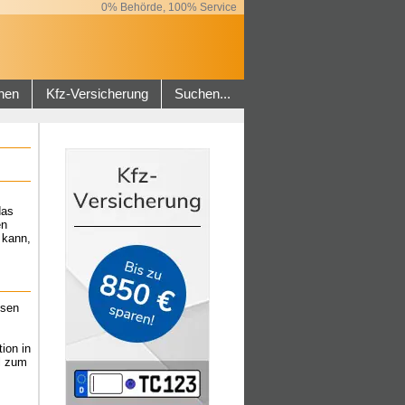
0% Behörde, 100% Service
hen
Kfz-Versicherung
Suchen...
das
en
 kann,
ssen
ion in
l zum