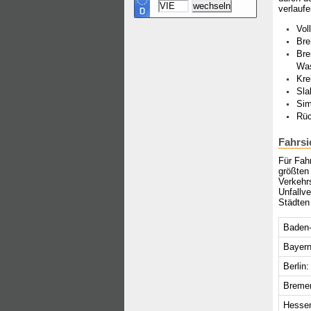
verlaufe
Vol
Bre
Bre
Wa
Kre
Sla
Sim
Rüc
Fahrsi
Für Fahr
größten
Verkehr
Unfallv
Städten 
Baden-
Bayern
Berlin:
Breme
Hesse