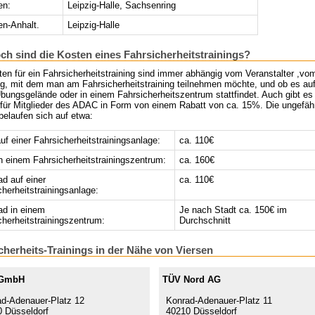
en:
Leipzig-Halle, Sachsenring
n-Anhalt.
Leipzig-Halle
ch sind die Kosten eines Fahrsicherheitstrainings?
en für ein Fahrsicherheitstraining sind immer abhängig vom Veranstalter ,vo
g, mit dem man am Fahrsicherheitstraining teilnehmen möchte, und ob es au
bungsgelände oder in einem Fahrsicherheitszentrum stattfindet. Auch gibt es
e für Mitglieder des ADAC in Form von einem Rabatt von ca. 15%. Die ungefäh
belaufen sich auf etwa:
f einer Fahrsicherheitstrainingsanlage:
ca. 110€
 einem Fahrsicherheitstrainingszentrum:
ca. 160€
ad auf einer
ca. 110€
cherheitstrainingsanlage:
ad in einem
Je nach Stadt ca. 150€ im
cherheitstrainingszentrum:
Durchschnitt
cherheits-Trainings in der Nähe von Viersen
GmbH
TÜV Nord AG
d-Adenauer-Platz 12
Konrad-Adenauer-Platz 11
 Düsseldorf
40210 Düsseldorf