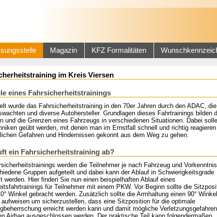
sungsstelle
Magazin
KFZ Formalitäten
Wunschkennzeic
cherheitstraining im Kreis Viersen
ele eines Fahrsicherheitstrainings
elt wurde das Fahrsicherheitstraining in den 70er Jahren durch den ADAC, die
wachten und diverse Autohersteller. Grundlagen dieses Fahrtrainings bilden 
en und die Grenzen eines Fahrzeugs in verschiedenen Situationen. Dabei soll
niken geübt werden, mit denen man im Ernstfall schnell und richtig reagieren
ichen Gefahren und Hindernissen gekonnt aus dem Weg zu gehen.
uft ein Fahrsicherheitstraining ab?
rsicherheitstrainings werden die Teilnehmer je nach Fahrzeug und Vorkenntni
hiedene Gruppen aufgeteilt und dabei kann der Ablauf in Schwierigkeitsgrade
lt werden. Hier finden Sie nun einen beispielhaften Ablauf eines
itsfahrtrainings für Teilnehmer mit einem PKW. Vor Beginn sollte die Sitzposit
10° Winkel gebracht werden. Zusätzlich sollte die Armhaltung einen 90° Winke
aufweisen um sicherzustellen, dass eine Sitzposition für die optimale
gbeherrschung erreicht werden kann und damit mögliche Verletzungsgefahren
en Airbag ausgeschlossen werden. Der praktische Teil kann folgendermaßen