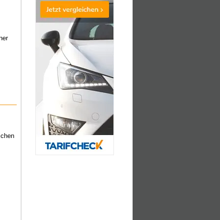
ner
schen