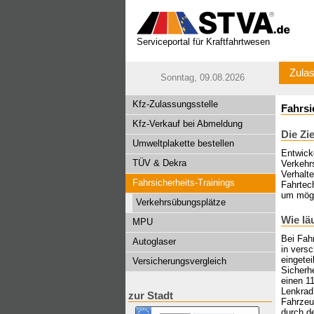
Serviceportal für Kraftfahrtwesen
Zulas
Sonntag, 09.08.2026
Kfz-Zulassungsstelle
Fahrsi
Kfz-Verkauf bei Abmeldung
Die Zi
Umweltplakette bestellen
Entwick
TÜV & Dekra
Verkehrs
Verhalt
Fahrsicherheits-Trainings
Fahrtech
um mögl
Verkehrsübungsplätze
Wie lä
MPU
Bei Fah
Autoglaser
in versc
eingetei
Versicherungsvergleich
Sicherhe
einen 1
Lenkrad 
zur Stadt
Fahrzeu
durch d