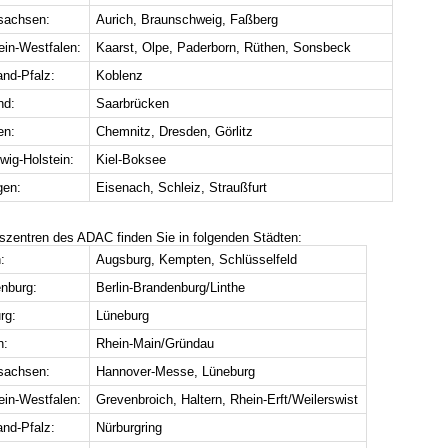
sachsen:
Aurich, Braunschweig, Faßberg
ein-Westfalen:
Kaarst, Olpe, Paderborn, Rüthen, Sonsbeck
and-Pfalz:
Koblenz
nd:
Saarbrücken
en:
Chemnitz, Dresden, Görlitz
wig-Holstein:
Kiel-Boksee
gen:
Eisenach, Schleiz, Straußfurt
gszentren des ADAC finden Sie in folgenden Städten:
:
Augsburg, Kempten, Schlüsselfeld
nburg:
Berlin-Brandenburg/Linthe
rg:
Lüneburg
n:
Rhein-Main/Gründau
sachsen:
Hannover-Messe, Lüneburg
ein-Westfalen:
Grevenbroich, Haltern, Rhein-Erft/Weilerswist
and-Pfalz:
Nürburgring