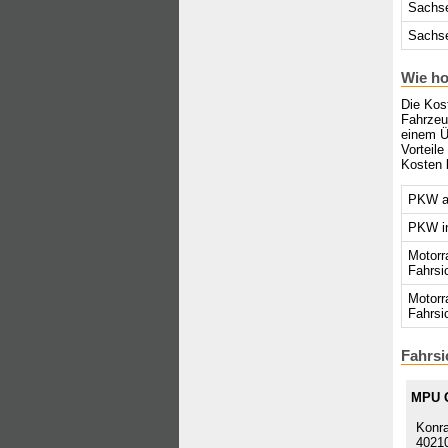
Sachs
Sachse
Wie ho
Die Kost
Fahrzeu
einem Ü
Vorteil
Kosten 
PKW au
PKW in
Motorr
Fahrsi
Motorr
Fahrsi
Fahrsi
MPU 
Konra
40210