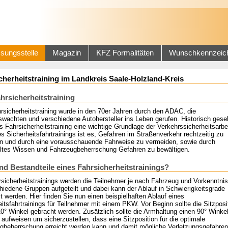
sungsstelle
Magazin
KFZ Formalitäten
Wunschkennzeic
cherheitstraining im Landkreis Saale-Holzland-Kreis
hrsicherheitstraining
rsicherheitstraining wurde in den 70er Jahren durch den ADAC, die
swachten und verschiedene Autohersteller ins Leben gerufen. Historisch ges
as Fahrsicherheitstraining eine wichtige Grundlage der Verkehrssicherheitsarbei
es Sicherheitsfahrtrainings ist es, Gefahren im Straßenverkehr rechtzeitig zu
n und durch eine vorausschauende Fahrweise zu vermeiden, sowie durch
eltes Wissen und Fahrzeugbeherrschung Gefahren zu bewältigen.
nd Bestandteile eines Fahrsicherheitstrainings?
rsicherheitstrainings werden die Teilnehmer je nach Fahrzeug und Vorkenntni
hiedene Gruppen aufgeteilt und dabei kann der Ablauf in Schwierigkeitsgrade
lt werden. Hier finden Sie nun einen beispielhaften Ablauf eines
itsfahrtrainings für Teilnehmer mit einem PKW. Vor Beginn sollte die Sitzposit
10° Winkel gebracht werden. Zusätzlich sollte die Armhaltung einen 90° Winke
aufweisen um sicherzustellen, dass eine Sitzposition für die optimale
gbeherrschung erreicht werden kann und damit mögliche Verletzungsgefahren