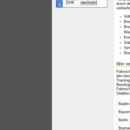
durch d
verlaufe
Vol
Bre
Bre
Wa
Kre
Sla
Sim
Rüc
Wer ve
Fahrsic
den bei
Trainin
Berufsg
Fahrsic
Städten 
Baden-
Bayern
Berlin:
Breme