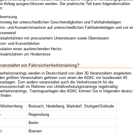
en Airbag ausgeschlossen werden. Der praktische Teil kann folgendermaßen
n:
lbremsung
msweg bei unterschiedlichen Geschwindigkeiten und Fahrbahnbelägen
ms- und Ausweichmanöver auf unterschiedlichen Fahrbahnbelägen und vor ei
sserwand
isbahnfahrten mit provoziertem Untersteuern sowie Übersteuern
lom- und Kurvenfahrten
ulation eines ausbrechenden Hecks
kwärtsfahren um Hindernisse
ranstaltet ein Fahrsicherheitstraining?
herheitstrainings werden in Deutschland von über 30 Veranstaltern angeboten.
den größten Veranstaltern gehören zum einen der ADAC mit bundesweit 60
gsanlagen. Zum andern veranstaltet auch die Verkehrswacht für die
enossenschaft im Rahmen von Unfallverhütungstrainings regelmäßig
herheitstrainings. Trainingsanlagen des ADAC können Sie in folgenden deuts
finden:
Württemberg:
Breisach, Heidelberg, Markdorf, Stuttgart/Solitude
:
Regensburg
Berlin
n:
Bremen