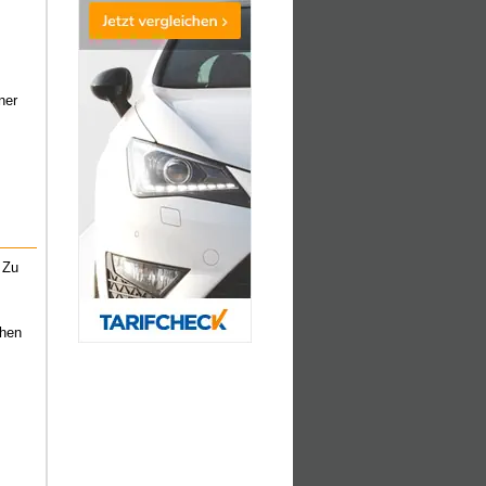
ner
 Zu
chen