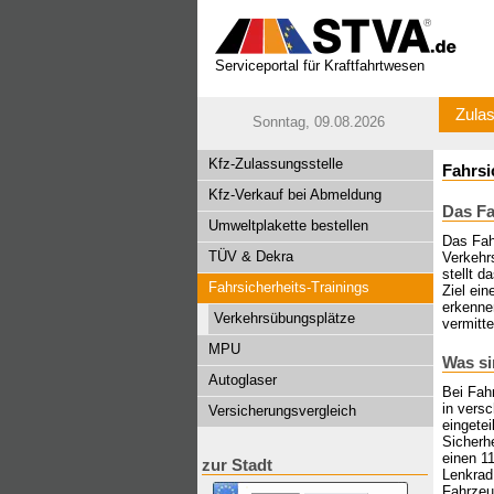
Serviceportal für Kraftfahrtwesen
Zulas
Sonntag, 09.08.2026
Kfz-Zulassungsstelle
Fahrsi
Kfz-Verkauf bei Abmeldung
Das Fa
Umweltplakette bestellen
Das Fah
TÜV & Dekra
Verkehr
stellt d
Fahrsicherheits-Trainings
Ziel ein
erkenne
Verkehrsübungsplätze
vermitt
MPU
Was si
Autoglaser
Bei Fah
in versc
Versicherungsvergleich
eingetei
Sicherhe
einen 1
zur Stadt
Lenkrad 
Fahrzeu