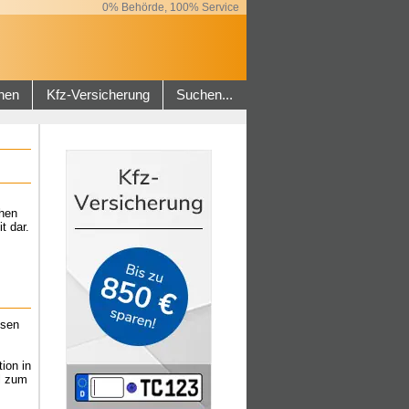
0% Behörde, 100% Service
hen
Kfz-Versicherung
Suchen...
ehen
t dar.
ssen
ion in
l zum