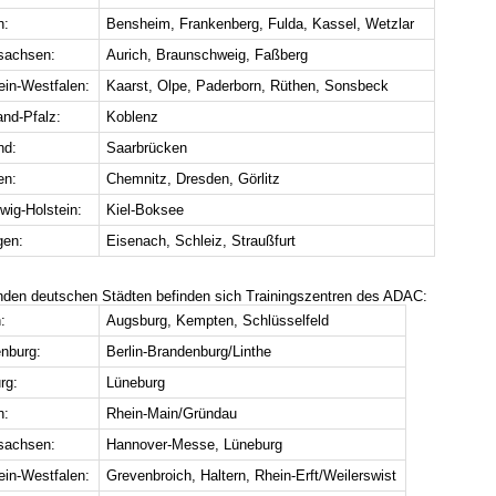
n:
Bensheim, Frankenberg, Fulda, Kassel, Wetzlar
sachsen:
Aurich, Braunschweig, Faßberg
ein-Westfalen:
Kaarst, Olpe, Paderborn, Rüthen, Sonsbeck
and-Pfalz:
Koblenz
nd:
Saarbrücken
en:
Chemnitz, Dresden, Görlitz
wig-Holstein:
Kiel-Boksee
gen:
Eisenach, Schleiz, Straußfurt
enden deutschen Städten befinden sich Trainingszentren des ADAC:
:
Augsburg, Kempten, Schlüsselfeld
nburg:
Berlin-Brandenburg/Linthe
rg:
Lüneburg
n:
Rhein-Main/Gründau
sachsen:
Hannover-Messe, Lüneburg
ein-Westfalen:
Grevenbroich, Haltern, Rhein-Erft/Weilerswist