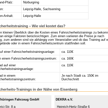
and-Pfalz:
Nürburgring
en:
Leipzig-Halle, Sachsenring
n-Anhalt.
Leipzig-Halle
cherheitstraining – Wie viel kostet das?
n kleinen Überblick über die Kosten eines Fahrsicherheitstrainings zu beko
n einige Faktoren berücksichtigen. Zum einen variieren die Preise je nach
g, zum anderen sind sie abhängig vom Veranstalter und ob das Training auf 
elände oder in einem Fahrsicherheitszentrum stattfinden soll.
f einer Fahrsicherheitstrainingsanlage:
ca. 110€
 einem Fahrsicherheitstrainingszentrum:
ca. 160€
ad auf einer
ca. 110€
cherheitstrainingsanlage:
ad in einem
Je nach Stadt ca. 150€ im
cherheitstrainingszentrum:
Durchschnitt
cherheits-Trainings in der Nähe von Eisenberg
hüringen Fahrzeug GmbH
DEKRA e.V.
ici-Str. 8 a
Heinrich-Hertz-Straße 6