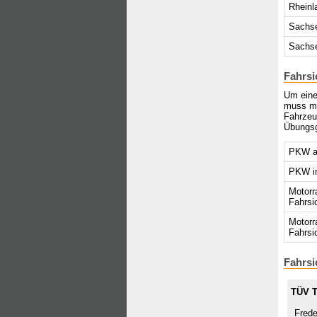
Rheinl
Sachs
Sachse
Fahrsi
Um eine
muss ma
Fahrzeu
Übungsg
PKW au
PKW in
Motorr
Fahrsi
Motorr
Fahrsi
Fahrsi
TÜV T
Freder