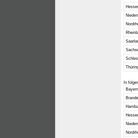
Hesse
Nieder
Nordrh
Rheinl
Saarla
Sachs
Schles
Thürin
In folg
Bayern
Brande
Hambu
Hesse
Nieder
Nordrh