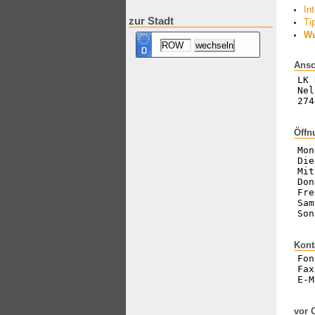
In
zur Stadt
Ti
Wu
Ansc
LK 
Nel
274
Öffn
Mon
Die
Mit
Don
Fre
Sam
Son
Kont
Fon
Fax
E-M
vor 