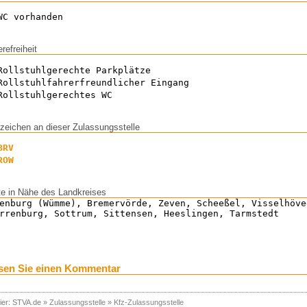
WC vorhanden
erefreiheit
Rollstuhlgerechte Parkplätze
Rollstuhlfahrerfreundlicher Eingang
Rollstuhlgerechtes WC
zeichen an dieser Zulassungsstelle
BRV
ROW
te in Nähe des Landkreises
enburg (Wümme), Bremervörde, Zeven, Scheeßel, Visselhöve
rrenburg, Sottrum, Sittensen, Heeslingen, Tarmstedt
sen Sie einen Kommentar
ier:
STVA.de
»
Zulassungsstelle
»
Kfz-Zulassungsstelle