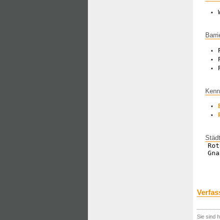
Barri
Kenn
Städ
Rot
Gna
Verfas
Sie sind h