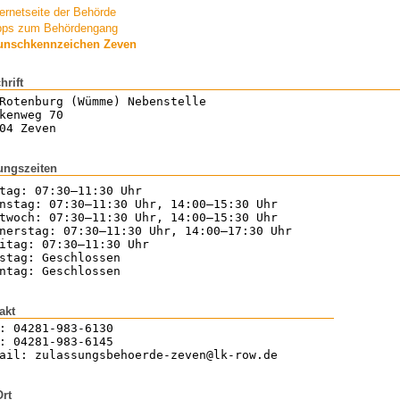
ternetseite der Behörde
pps zum Behördengang
nschkennzeichen Zeven
hrift
Rotenburg (Wümme) Nebenstelle
kenweg 70
04 Zeven
ungszeiten
tag: 07:30–11:30 Uhr
nstag: 07:30–11:30 Uhr, 14:00–15:30 Uhr
twoch: 07:30–11:30 Uhr, 14:00–15:30 Uhr
nerstag: 07:30–11:30 Uhr, 14:00–17:30 Uhr
itag: 07:30–11:30 Uhr
stag: Geschlossen
ntag: Geschlossen
akt
: 04281-983-6130
: 04281-983-6145
ail: zulassungsbehoerde-zeven@lk-row.de
Ort