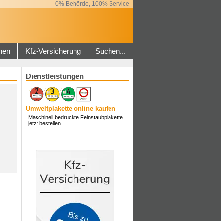
0% Behörde, 100% Service
hen
Kfz-Versicherung
Suchen...
Dienstleistungen
Umweltplakette online kaufen
Maschinell bedruckte Feinstaubplakette
jetzt bestellen.