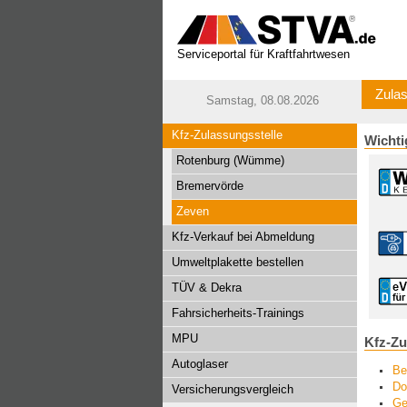
Serviceportal für Kraftfahrtwesen
Zulas
Samstag, 08.08.2026
Kfz-Zulassungsstelle
Wichti
Rotenburg (Wümme)
Bremervörde
Zeven
Kfz-Verkauf bei Abmeldung
Umweltplakette bestellen
TÜV & Dekra
Fahrsicherheits-Trainings
MPU
Kfz-Zu
Autoglaser
Be
Do
Versicherungsvergleich
Ge