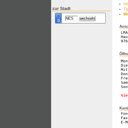
In
zur Stadt
Ti
Wu
Ansc
LRA
Hau
976
Öffn
Mon
Die
Mit
Don
Fre
Sam
Son
Sie
Kont
Fon
Fax
E-M