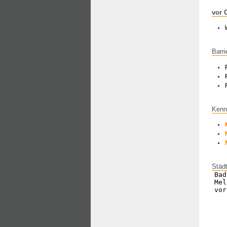
vor 
Barri
Kenn
Städ
Bad
Mel
vor