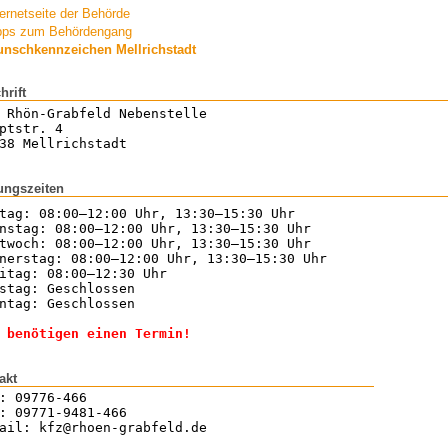
ternetseite der Behörde
pps zum Behördengang
nschkennzeichen Mellrichstadt
hrift
 Rhön-Grabfeld Nebenstelle
ptstr. 4
38 Mellrichstadt
ungszeiten
tag: 08:00–12:00 Uhr, 13:30–15:30 Uhr
nstag: 08:00–12:00 Uhr, 13:30–15:30 Uhr
twoch: 08:00–12:00 Uhr, 13:30–15:30 Uhr
nerstag: 08:00–12:00 Uhr, 13:30–15:30 Uhr
itag: 08:00–12:30 Uhr
stag: Geschlossen
ntag: Geschlossen
 benötigen einen Termin!
akt
: 09776-466
: 09771-9481-466
ail: kfz@rhoen-grabfeld.de