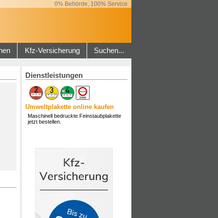
0% Behörde, 100% Service
hen
Kfz-Versicherung
Suchen...
Dienstleistungen
Umweltplakette online kaufen
Maschinell bedruckte Feinstaubplakette
jetzt bestellen.