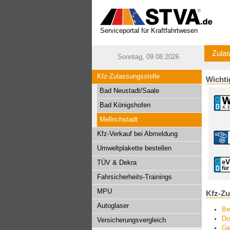
Serviceportal für Kraftfahrtwesen
Zulas
Sonntag, 09.08.2026
Kfz-Zulassungsstelle
Wichti
Bad Neustadt/Saale
Bad Königshofen
Mellrichstadt
Kfz-Verkauf bei Abmeldung
Umweltplakette bestellen
TÜV & Dekra
Fahrsicherheits-Trainings
MPU
Kfz-Zu
Autoglaser
Be
Do
Versicherungsvergleich
Ge