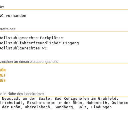
Ort
WC vorhanden
erefreiheit
Rollstuhlgerechte Parkplätze
Rollstuhlfahrerfreundlicher Eingang
Rollstuhlgerechtes WC
zeichen an dieser Zulassungsstelle
KÖN
MET
NES
te in Nähe des Landkreises
 Neustadt an der Saale, Bad Königshofen im Grabfeld,
lrichstadt, Bischofsheim in der Rhön, Hohenroth, Ostheim
 der Rhön, Oberelsbach, Sandberg, Salz, Fladungen