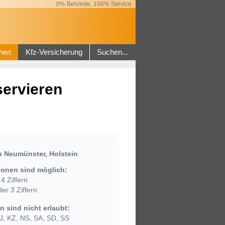
0% Behörde, 100% Service
hen
Kfz-Versicherung
Suchen...
servieren
 Neumünster, Holstein
onen sind möglich:
4 Ziffern
er 3 Ziffern
 sind nicht erlaubt:
, KZ, NS, SA, SD, SS