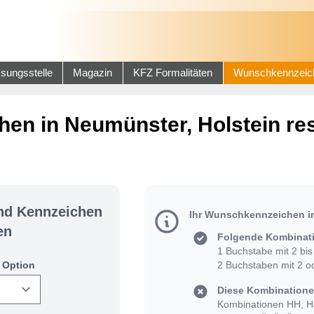
sungsstelle
Magazin
KFZ Formalitäten
Wunschkennzeic
en in Neumünster, Holstein re
und Kennzeichen
Ihr Wunschkennzeichen in
en
Folgende Kombinati
1 Buchstabe mit 2 bis 
 Option
2 Buchstaben mit 2 od
Diese Kombinationen
Kombinationen HH, HJ