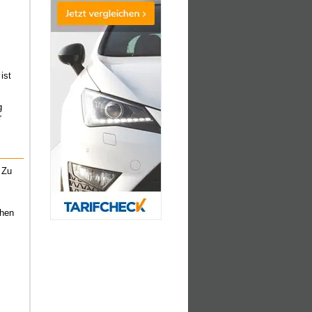
ist
g
r
 Zu
chen