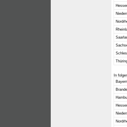
Hesse
Nieder
Nordrh
Rheinl
Saarla
Sachs
Schles
Thürin
In folg
Bayern
Brande
Hambu
Hesse
Nieder
Nordrh