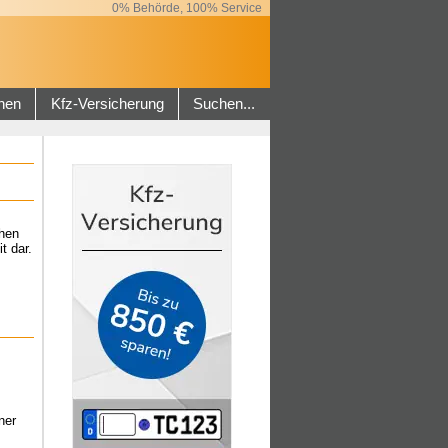
0% Behörde, 100% Service
hen
Kfz-Versicherung
Suchen...
ehen
t dar.
ner