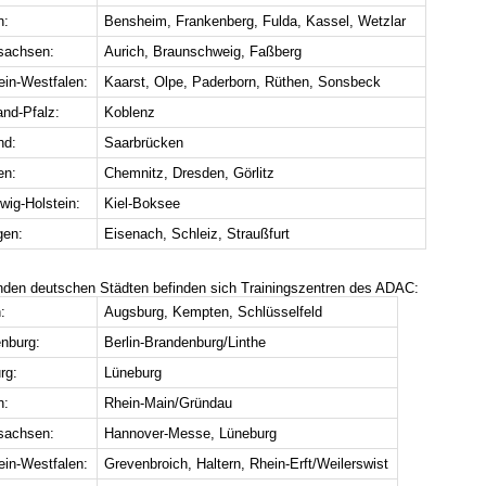
n:
Bensheim, Frankenberg, Fulda, Kassel, Wetzlar
sachsen:
Aurich, Braunschweig, Faßberg
ein-Westfalen:
Kaarst, Olpe, Paderborn, Rüthen, Sonsbeck
and-Pfalz:
Koblenz
nd:
Saarbrücken
en:
Chemnitz, Dresden, Görlitz
wig-Holstein:
Kiel-Boksee
gen:
Eisenach, Schleiz, Straußfurt
enden deutschen Städten befinden sich Trainingszentren des ADAC:
:
Augsburg, Kempten, Schlüsselfeld
nburg:
Berlin-Brandenburg/Linthe
rg:
Lüneburg
n:
Rhein-Main/Gründau
sachsen:
Hannover-Messe, Lüneburg
ein-Westfalen:
Grevenbroich, Haltern, Rhein-Erft/Weilerswist