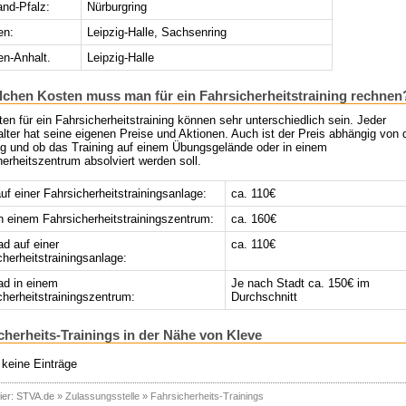
and-Pfalz:
Nürburgring
en:
Leipzig-Halle, Sachsenring
n-Anhalt.
Leipzig-Halle
lchen Kosten muss man für ein Fahrsicherheitstraining rechnen
en für ein Fahrsicherheitstraining können sehr unterschiedlich sein. Jeder
lter hat seine eigenen Preise und Aktionen. Auch ist der Preis abhängig von
g und ob das Training auf einem Übungsgelände oder in einem
erheitszentrum absolviert werden soll.
f einer Fahrsicherheitstrainingsanlage:
ca. 110€
 einem Fahrsicherheitstrainingszentrum:
ca. 160€
ad auf einer
ca. 110€
cherheitstrainingsanlage:
ad in einem
Je nach Stadt ca. 150€ im
cherheitstrainingszentrum:
Durchschnitt
cherheits-Trainings in der Nähe von Kleve
 keine Einträge
ier:
STVA.de
»
Zulassungsstelle
»
Fahrsicherheits-Trainings