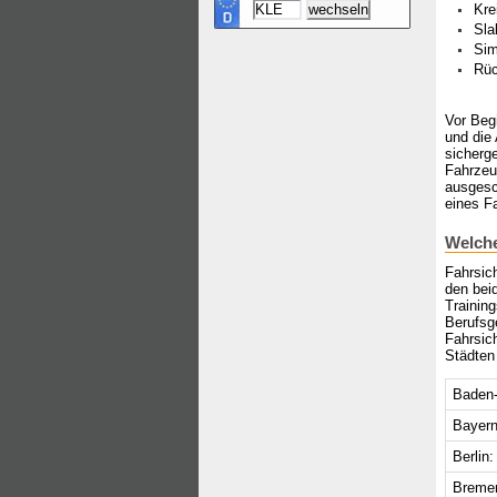
Kre
Sla
Sim
Rüc
Vor Begi
und die
sicherge
Fahrzeu
ausgesc
eines Fa
Welche
Fahrsic
den bei
Trainin
Berufsg
Fahrsic
Städten 
Baden-
Bayern
Berlin:
Breme