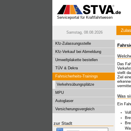
Serviceportal für Kraftfahrtwesen
Zulas
Samstag, 08.08.2026
Kfz-Zulassungsstelle
Fahrsi
Kfz-Verkauf bei Abmeldung
Welche
Umweltplakette bestellen
Das Fah
TÜV & Dekra
Verkehr
stellt d
Fahrsicherheits-Trainings
Ziel ein
erkenne
Verkehrsübungsplätze
vermitt
MPU
Was si
Autoglaser
Ein Fah
Versicherungsvergleich
Vol
Bre
Bre
zur Stadt
Wa