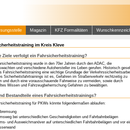
sungsstelle
Magazin
KFZ Formalitäten
Wunschkennzeic
cherheitstraining im Kreis Kleve
 Ziele verfolgt ein Fahrsicherheitstraining?
rsicherheitstraining wurde in den 70er Jahren durch den ADAC, die
swachten und verschiedene Autohersteller ins Leben gerufen. Historisch ges
as Fahrsicherheitstraining eine wichtige Grundlage der Verkehrssicherheitsarbei
es Sicherheitsfahrtrainings ist es, Gefahren im Straßenverkehr rechtzeitig zu
n und durch eine vorausschauende Fahrweise zu vermeiden, sowie durch
eltes Wissen und Fahrzeugbeherrschung Gefahren zu bewältigen.
nd Bestandteile eines Fahrsicherheitstrainings?
rsicherheitstraining für PKWs könnte folgendermaßen ablaufen:
lbremsung
msweg bei unterschiedlichen Geschwindigkeiten und Fahrbahnbelägen
ms- und Ausweichmanöver auf unterschiedlichen Fahrbahnbelägen und vor ei
sserwand