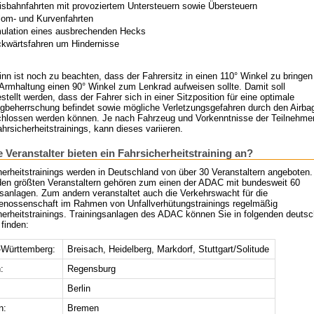
isbahnfahrten mit provoziertem Untersteuern sowie Übersteuern
lom- und Kurvenfahrten
ulation eines ausbrechenden Hecks
kwärtsfahren um Hindernisse
nn ist noch zu beachten, dass der Fahrersitz in einen 110° Winkel zu bringen 
 Armhaltung einen 90° Winkel zum Lenkrad aufweisen sollte. Damit soll
stellt werden, dass der Fahrer sich in einer Sitzposition für eine optimale
gbeherrschung befindet sowie mögliche Verletzungsgefahren durch den Airba
hlossen werden können. Je nach Fahrzeug und Vorkenntnisse der Teilnehme
hrsicherheitstrainings, kann dieses variieren.
 Veranstalter bieten ein Fahrsicherheitstraining an?
herheitstrainings werden in Deutschland von über 30 Veranstaltern angeboten.
den größten Veranstaltern gehören zum einen der ADAC mit bundesweit 60
gsanlagen. Zum andern veranstaltet auch die Verkehrswacht für die
enossenschaft im Rahmen von Unfallverhütungstrainings regelmäßig
herheitstrainings. Trainingsanlagen des ADAC können Sie in folgenden deuts
finden:
Württemberg:
Breisach, Heidelberg, Markdorf, Stuttgart/Solitude
:
Regensburg
Berlin
n:
Bremen