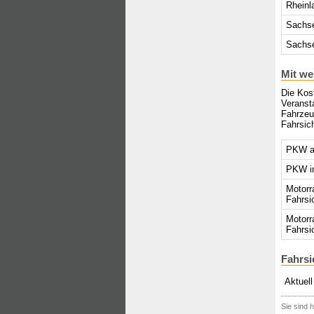
Rheinl
Sachs
Sachse
Mit we
Die Kost
Veransta
Fahrzeu
Fahrsich
PKW au
PKW in
Motorr
Fahrsi
Motorr
Fahrsi
Fahrsi
Aktuell
Sie sind h