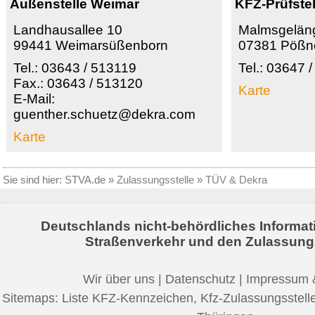
Außenstelle Weimar
KFZ-Prüfste
Landhausallee 10
Malmsgelän
99441 Weimarsüßenborn
07381 Pößn
Tel.: 03643 / 513119
Tel.: 03647 
Fax.: 03643 / 513120
Karte
E-Mail:
guenther.schuetz@dekra.com
Karte
Sie sind hier:
STVA.de
»
Zulassungsstelle
»
TÜV & Dekra
Deutschlands nicht-behördliches Informat
Straßenverkehr und den Zulassung
Wir über uns
|
Datenschutz
|
Impressum 
Sitemaps:
Liste KFZ-Kennzeichen
,
Kfz-Zulassungsstell