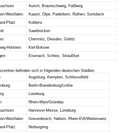
sachsen:
Aurich, Braunschweig, Faßberg
ein-Westfalen:
Kaarst, Olpe, Paderborn, Rüthen, Sonsbeck
and-Pfalz:
Koblenz
nd:
Saarbrücken
en:
Chemnitz, Dresden, Görlitz
wig-Holstein:
Kiel-Boksee
gen:
Eisenach, Schleiz, Straußfurt
szentren befinden sich in folgenden deutschen Städten:
:
Augsburg, Kempten, Schlüsselfeld
nburg:
Berlin-Brandenburg/Linthe
rg:
Lüneburg
n:
Rhein-Main/Gründau
sachsen:
Hannover-Messe, Lüneburg
ein-Westfalen:
Grevenbroich, Haltern, Rhein-Erft/Weilerswist
and-Pfalz:
Nürburgring