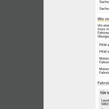
Sachs
Sachse
Wie vi
Um eine
muss ma
Fahrzeu
Übungsg
PKW au
PKW in
Motorr
Fahrsi
Motorr
Fahrsi
Fahrsi
TÜV 
Laure
59821