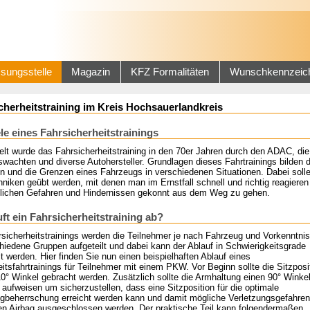
sungsstelle
Magazin
KFZ Formalitäten
Wunschkennzeic
cherheitstraining im Kreis Hochsauerlandkreis
ele eines Fahrsicherheitstrainings
elt wurde das Fahrsicherheitstraining in den 70er Jahren durch den ADAC, die
wachten und diverse Autohersteller. Grundlagen dieses Fahrtrainings bilden 
en und die Grenzen eines Fahrzeugs in verschiedenen Situationen. Dabei soll
niken geübt werden, mit denen man im Ernstfall schnell und richtig reagieren
ichen Gefahren und Hindernissen gekonnt aus dem Weg zu gehen.
uft ein Fahrsicherheitstraining ab?
rsicherheitstrainings werden die Teilnehmer je nach Fahrzeug und Vorkenntni
hiedene Gruppen aufgeteilt und dabei kann der Ablauf in Schwierigkeitsgrade
lt werden. Hier finden Sie nun einen beispielhaften Ablauf eines
itsfahrtrainings für Teilnehmer mit einem PKW. Vor Beginn sollte die Sitzposit
10° Winkel gebracht werden. Zusätzlich sollte die Armhaltung einen 90° Winke
aufweisen um sicherzustellen, dass eine Sitzposition für die optimale
gbeherrschung erreicht werden kann und damit mögliche Verletzungsgefahren
en Airbag ausgeschlossen werden. Der praktische Teil kann folgendermaßen