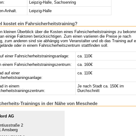
en:
Leipzig-Halle, Sachsenring
n-Anhalt.
Leipzig-Halle
el kostet ein Fahrsicherheitstraining?
n kleinen Überblick über die Kosten eines Fahrsicherheitstrainings zu beko
n einige Faktoren berücksichtigen. Zum einen variieren die Preise je nach
g, zum anderen sind sie abhängig vom Veranstalter und ob das Training auf 
elände oder in einem Fahrsicherheitszentrum stattfinden soll.
f einer Fahrsicherheitstrainingsanlage:
ca. 110€
 einem Fahrsicherheitstrainingszentrum:
ca. 160€
ad auf einer
ca. 110€
cherheitstrainingsanlage:
ad in einem
Je nach Stadt ca. 150€ im
cherheitstrainingszentrum:
Durchschnitt
cherheits-Trainings in der Nähe von Meschede
Nord AG
ntiusstraße 2
 Arnsberg