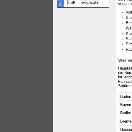
verlaufe
Vol
Bre
Bre
Wa
Kre
Sla
Sim
Rüc
Wer ve
Hauptsä
die Ber
ist jed
Fahrsic
Städten
Baden-
Bayern
Berlin:
Breme
Hesse