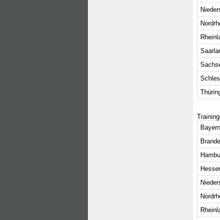
Nieder
Nordrh
Rheinl
Saarla
Sachs
Schles
Thürin
Training
Bayern
Brande
Hambu
Hesse
Nieder
Nordrh
Rheinl