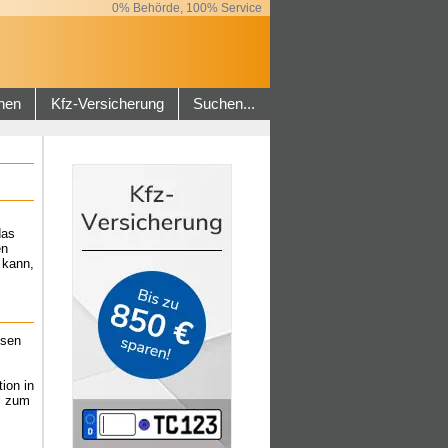
0% Behörde, 100% Service
hen
Kfz-Versicherung
Suchen...
das
en
 kann,
ssen
ion in
l zum