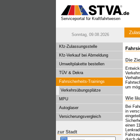
Serviceportal für Kraftfahrtwesen
Zulas
Sonntag, 09.08.2026
Kfz-Zulassungsstelle
Fahrsi
Kfz-Verkauf bei Abmeldung
Die Zi
Umweltplakette bestellen
Entwick
TÜV & Dekra
Verkehrs
Verhalt
Fahrsicherheits-Trainings
Fahrtech
um mögl
Verkehrsübungsplätze
Wie lä
MPU
Bei Fah
Autoglaser
in versc
eingetei
Versicherungsvergleich
Sicherhe
einen 1
Lenkrad 
zur Stadt
Fahrzeu
durch d