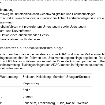
n:
lbremsung
msweg bei unterschiedlichen Geschwindigkeiten und Fahrbahnbelägen
ms- und Ausweichmanöver auf unterschiedlichen Fahrbahnbelägen und vor ei
sserwand
isbahnfahrten mit provoziertem Untersteuern sowie Übersteuern
lom- und Kurvenfahrten
ulation eines ausbrechenden Hecks
kwärtsfahren um Hindernisse
ranstaltet ein Fahrsicherheitstraining?
chlich wird ein Fahrsicherheitstraining vom ADAC und von der Verkehrswacht 
ufsgenossenschaft im Rahmen des Unfallverhütungstrainings angeboten. De
och mit 60 Trainingsplätzen bundesweit der führende Ansprechpartner zum Th
herheitstraining. Trainingsanlagen des ADAC können in folgenden deutschen
 gefunden werden:
Württemberg:
Breisach, Heidelberg, Markdorf, Stuttgart/Solitude
:
Regensburg
Berlin
n:
Bremen
n:
Bensheim, Frankenberg, Fulda, Kassel, Wetzlar