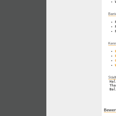
Barri
Kenn
Städ
Hal
Tha
Bal
Bewert