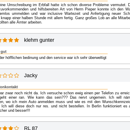
eine Umschreibung im Erbfall hatte ich schon diverse Probleme vermutet. 
zuvorkommenden und hilfsbereiten Art von Herrn Pieper konnte ich den W
lemlos ummelden und war inclusive Wartezeit und Anfertigung neuer Schi
knapp einer halben Stunde mit allem fertig. Ganz großes Lob an alle Mitarbei
llten alle Ämter arbeiten.
klehm gunter
 gut
er höfflichen bedinung und den service war ich sehr überweltigt
Jacky
fonkontakt
war zwar noch nicht da. Ich versuche schon ewig einen per Telefon zu erreic
geht einer ran. Wie kann das sein??? Das nervt ungemein. Ich will näm
en, wo ich mein Auto anmelden muss und wie es mit den Wunschkennzei
 Ich will diese doch nur res. und nicht bestellen. In Berlin funktioniert es 
cher und besser!!!
RL 87