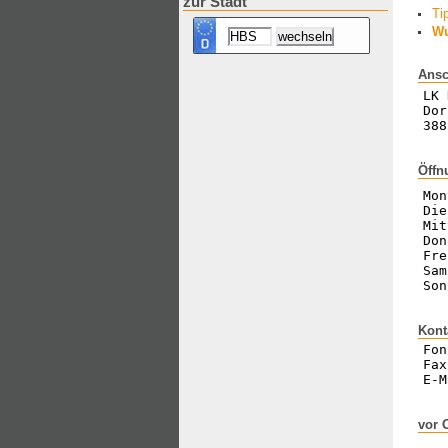
zur Stadt
Ti
Wu
Ansc
LK 
Dor
388
Öffn
Mon
Die
Mit
Don
Fre
Sam
Son
Kont
Fon
Fax
E-M
vor 