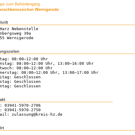
pps zum Behördengang
nschkennzeichen Wernigerode
hrift
Harz Nebenstelle
nbergsweg 39a
55 Wernigerode
ungszeiten
tag: 08:00–12:00 Uhr
nstag: 08:00–12:00 Uhr, 13:00–16:00 Uhr
twoch: 08:00–12:00 Uhr
nerstag: 08:00–12:00 Uhr, 13:00–17:00 Uhr
itag: Geschlossen
stag: Geschlossen
ntag: Geschlossen
akt
: 03941-5970-2706
: 03941-5970-2750
ail: zulassung@kreis-hz.de
Ort