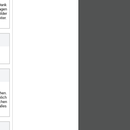
Dank
agen
lder
ter.
hen.
lich
chen
alles