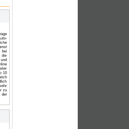
rage
uto-
iche
enst
 bei
 die
 und
line
iter
b 10
eich
lich
sehr
hr zu
 der