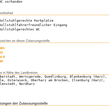
WC vorhanden
erefreiheit
Rollstuhlgerechte Parkplätze
Rollstuhlfahrerfreundlicher Eingang
Rollstuhlgerechtes WC
zeichen an dieser Zulassungsstelle
HBS
HZ
QLB
WR
te in Nähe des Landkreises
berstadt, Wernigerode, Quedlinburg, Blankenburg (Harz),
le, Osterwieck, Oberharz am Brocken, Ilsenburg (Harz),
lenstedt, Nordharz
ungen der Zulassungsstelle