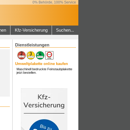
0% Behörde, 100% Service
hen
Kfz-Versicherung
Suchen...
Dienstleistungen
Umweltplakette online kaufen
Maschinell bedruckte Feinstaubplakette
jetzt bestellen.