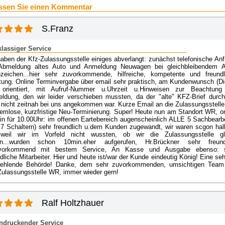
ssen Sie einen Kommentar
S.Franz
klassiger Service
haben der Kfz-Zulassungsstelle einiges abverlangt: zunächst telefonische Anf
Abmeldung altes Auto und Anmeldung Neuwagen bei gleichbleibendem A
zeichen...hier sehr zuvorkommende, hilfreiche, kompetente und freundl
tung. Online Terminvergabe über email sehr praktisch, am Kundenwunsch (Di
) orientiert, mit Aufruf-Nummer u.Uhrzeit u.Hinweisen zur Beachtung
ldung, den wir leider verschieben mussten, da der "alte" KFZ-Brief durch
 nicht zeitnah bei uns angekommen war. Kurze Email an die Zulassungsstelle
lemlose, kurzfristige Neu-Terminierung. Super! Heute nun am Standort WR, on
in für 10.00Uhr: im offenen Eartebereich augenscheinlich ALLE 5 Sachbearbe
 7 Schaltern) sehr freundlich u.dem Kunden zugewandt, wir waren scgon hal
weil wir im Vorfeld nicht wussten, ob wir die Zulassungsstelle gl
en...wurden schon 10min.eher aufgerufen, Hr.Brückner sehr freund
vorkommend mit bestem Service, An Kasse und Ausgabe ebenso: 
dliche Mitarbeiter. Hier und heute ist/war der Kunde eindeutig König! Eine se
ehlende Behörde! Danke, dem sehr zuvorkommenden, umsichtigen Team
Zulassungsstelle WR, immer wieder gern!
Ralf Holtzhauer
ndruckender Service