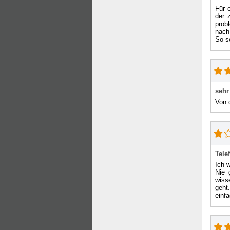
Für 
der 
prob
nach 
So so
sehr
Von d
Tele
Ich 
Nie 
wiss
geht.
einfa