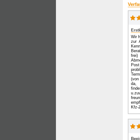
Verfa
Erst
Wir 
zur 
Kenn
Bera
frei
Abme
Post
prob
Term
(von
da, 
find
u.zu
freun
empf
Kfz-
Beei