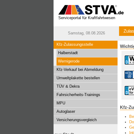
Serviceportal für Kraftfahrtwesen
Zulas
Samstag, 08.08.2026
Kfz-Zulassungsstelle
Wichti
Halberstadt
Wernigerode
Kfz-Verkauf bei Abmeldung
Umweltplakette bestellen
TÜV & Dekra
Fahrsicherheits-Trainings
MPU
Kfz-Zu
Autoglaser
Be
Versicherungsvergleich
Do
Ge
In