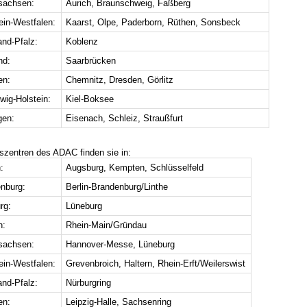
sachsen:
Aurich, Braunschweig, Faßberg
ein-Westfalen:
Kaarst, Olpe, Paderborn, Rüthen, Sonsbeck
and-Pfalz:
Koblenz
nd:
Saarbrücken
en:
Chemnitz, Dresden, Görlitz
wig-Holstein:
Kiel-Boksee
gen:
Eisenach, Schleiz, Straußfurt
gszentren des ADAC finden sie in:
:
Augsburg, Kempten, Schlüsselfeld
nburg:
Berlin-Brandenburg/Linthe
rg:
Lüneburg
n:
Rhein-Main/Gründau
sachsen:
Hannover-Messe, Lüneburg
ein-Westfalen:
Grevenbroich, Haltern, Rhein-Erft/Weilerswist
and-Pfalz:
Nürburgring
en:
Leipzig-Halle, Sachsenring