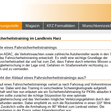
sungsstelle
Magazin
KFZ Formalitäten
Wunschkennzeic
cherheitstraining im Landkreis Harz
ele eines Fahrsicherheitstrainings
en ADAC, die Verkehrswachten sowie zahlreiche Autohersteller wurde in den 
as Fahrsicherheitstraining entwickelt. Es stellt eine wichtige Grundlage der
sicherheitsarbeit dar und hat zum Ziel, dass Fahrer durch erlerntes Wissen 
gbeherrschung in der Lage sind, Gefahren im Straßenverkehr rechtzeitig zu
n und zu vermeiden.
eht der Ablauf eines Fahrsicherheitstrainings aus?
uf eines Fahrsicherheitstrainings variiert je nach Fahrzeug und Vorkenntnisse
er. Dabei wird das Training in verschiedene Schwierigkeitsgrade aufgeteilt.
haft wird hier nun erläutert wie ein Sicherheitsfahrtraining für PKWs ablaufen 
nn sollte zunächst die richtige Sitzposition für eine optimale
gbeherrschung und das Vermeiden möglicher Verletzungsgefahren durch den
gefunden werden. Dabei empfiehlt es sich die Rückenlehne in einen 110° Wink
 Zusätzlich sollte die Armhaltung im 90° Winkel zum Lenkrad stehen. Die
inheiten in der Praxis sehen folgendermaßen aus: