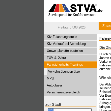
Serviceportal für Kraftfahrtwesen
Zulas
Freitag, 07.08.2026
Kfz-Zulassungsstelle
Fahrsi
Kfz-Verkauf bei Abmeldung
Die Zi
Umweltplakette bestellen
Durch d
TÜV & Dekra
Jahren d
Verkehrs
Fahrsicherheits-Trainings
Fahrzeu
erkenne
Verkehrsübungsplätze
Wie si
MPU
Der Abla
Autoglaser
Teilnehm
Beispiel
Versicherungsvergleich
Vor Begi
Fahrzeu
Airbag 
zur Stadt
bringen.
Übungse