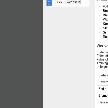
Vol
Bre
Bre
Wa
Kre
Sla
Sim
Rüc
Wer ve
In den 
Fahrsich
Fahrsich
Trainin
in folg
Baden-
Bayern
Berlin:
Breme
Hesse