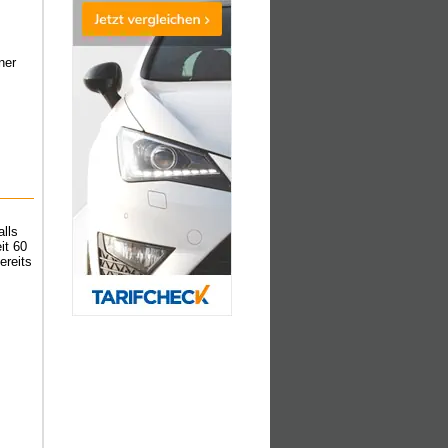
ner
alls
it 60
ereits