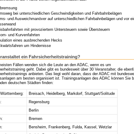
lbremsung
msweg bei unterschiedlichen Geschwindigkeiten und Fahrbahnbelägen
ms- und Ausweichmanöver auf unterschiedlichen Fahrbahnbelägen und vor ei
sserwand
isbahnfahrten mit provoziertem Untersteuern sowie Übersteuern
lom- und Kurvenfahrten
ulation eines ausbrechenden Hecks
kwärtsfahren um Hindernisse
ranstaltet ein Fahrsicherheitstraining?
meisten Fällen wenden sich die Leute an den ADAC, wenn es um
erheitstraining geht. Dabei gibt es bundesweit über 30 Veranstalter, die ebenf
erheitstrainings anbieten. Das liegt wohl daran, dass der ADAC mit bundeswe
gsanlagen am besten organisiert ist. Trainingsanlagen des ADAC können Sie b
enden deutschen Städten finden:
Württemberg:
Breisach, Heidelberg, Markdorf, Stuttgart/Solitude
:
Regensburg
Berlin
n:
Bremen
n:
Bensheim, Frankenberg, Fulda, Kassel, Wetzlar