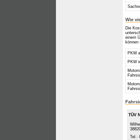
Sachse
Wie vi
Die Kost
untersch
einem Ü
können 
PKW au
PKW in
Motorr
Fahrsi
Motorr
Fahrsi
Fahrsi
TÜV 
Wilhe
38820
Tel.: