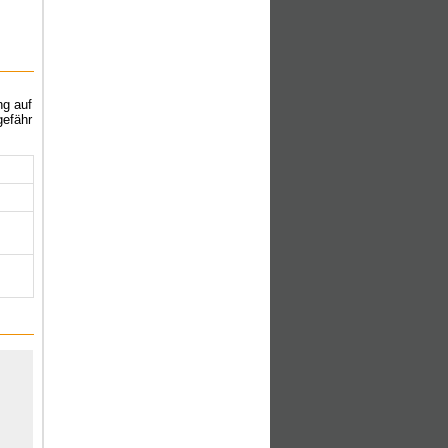
ng auf
gefähr