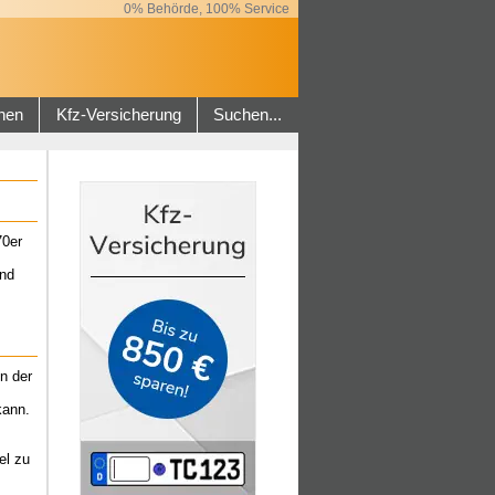
0% Behörde, 100% Service
hen
Kfz-Versicherung
Suchen...
70er
und
n der
kann.
el zu