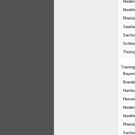
Nieder
Nordrh
Rheinl
Saarla
Sachs
Schles
Thürin
Trainin
Bayern
Brande
Hambu
Hesse
Nieder
Nordrh
Rheinl
Sachs