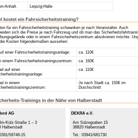
n-Anhalt.
Leipzig-Halle
el kostet ein Fahrsicherheitstraining?
en für ein Fahrsicherheitstraining schwanken je nach Veranstalter. Auch
eiden sich die Preise je nach Fahrzeug und ob man das Sicherheitsfahrtraini
bungsgelände oder in einem Fahrsicherheitszentrum absolvieren möchte. Un
die Kosten folgendermaßen aussehen:
f einer Fahrsicherheitstrainingsanlage:
ca. 110€
 einem Fahrsicherheitstrainingszentrum:
ca. 160€
ad auf einer
ca. 110€
cherheitstrainingsanlage:
ad in einem
Je nach Stadt ca. 150€ im
cherheitstrainingszentrum:
Durchschnitt
cherheits-Trainings in der Nähe von Halberstadt
Nord AG
DEKRA e.V.
lm-Külz-Straße 1 – 3
Am Sülzegraben 15
 Halberstadt
38820 Halberstadt
 0391/59748-15
Tel.: 03941/681730