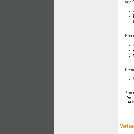
vor 
Barri
Kenn
Städ
Deg
Ber
Verfas