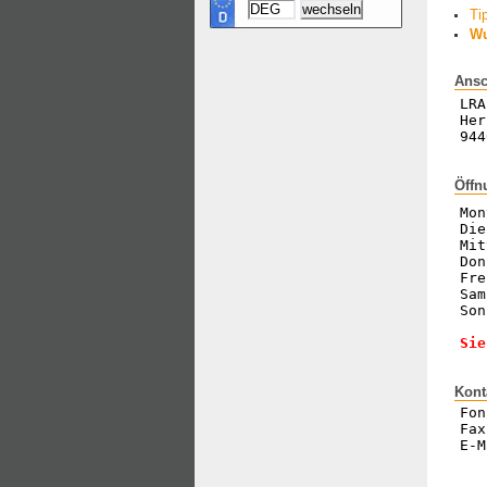
Ti
Wu
Ansc
LRA
Her
944
Öffn
Mon
Die
Mit
Don
Fre
Sam
Son
Sie
Kont
Fon
Fax
E-M