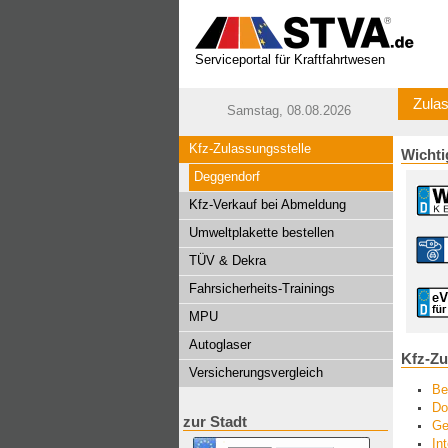
Serviceportal für Kraftfahrtwesen
Zulas
Samstag, 08.08.2026
Kfz-Zulassungsstelle
Wichti
Deggendorf
Kfz-Verkauf bei Abmeldung
Umweltplakette bestellen
TÜV & Dekra
Fahrsicherheits-Trainings
MPU
Autoglaser
Kfz-Zu
Versicherungsvergleich
Be
Do
zur Stadt
Ge
In