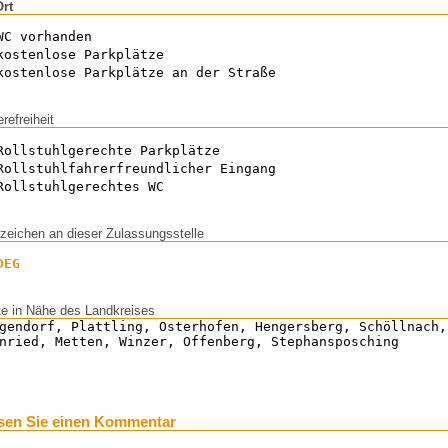
Ort
WC vorhanden
kostenlose Parkplätze
kostenlose Parkplätze an der Straße
erefreiheit
Rollstuhlgerechte Parkplätze
Rollstuhlfahrerfreundlicher Eingang
Rollstuhlgerechtes WC
zeichen an dieser Zulassungsstelle
DEG
te in Nähe des Landkreises
gendorf, Plattling, Osterhofen, Hengersberg, Schöllnach,
nried, Metten, Winzer, Offenberg, Stephansposching
sen Sie einen Kommentar