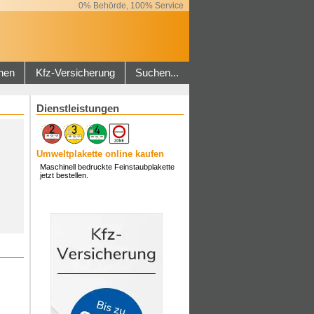
0% Behörde, 100% Service
hen
Kfz-Versicherung
Suchen...
Dienstleistungen
Umweltplakette online kaufen
Maschinell bedruckte Feinstaubplakette
jetzt bestellen.