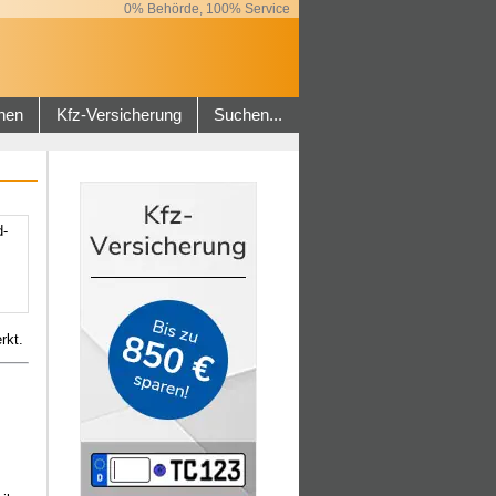
0% Behörde, 100% Service
hen
Kfz-Versicherung
Suchen...
d­
rkt.