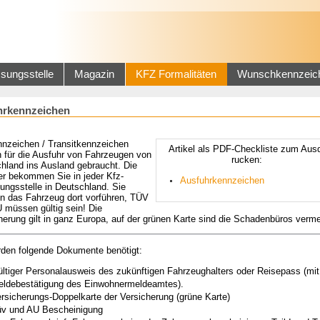
sungsstelle
Magazin
KFZ Formalitäten
Wunschkennzeic
hrkennzeichen
ennzeichen / Transitkennzeichen
­­­­­­Artikel ­a­ls P­DF-Checkliste zum Aus
 für die Ausfuhr von Fahrzeugen von
rucken:
hland ins Ausland gebraucht. Die
er bekommen Sie in jeder Kfz-
­­­Ausfuhrkennzeich­en
ungsstelle in Deutschland. Sie
 das Fahrzeug dort vorführen, TÜV
 müssen gültig sein! Die
herung gilt in ganz Europa, auf der grünen Karte sind die Schadenbüros verme
den folgende Dokumente benötigt:
ltiger Personalausweis des zukünftigen Fahrzeughalters oder Reisepass (mit
eldebestätigung des Einwohnermeldeamtes).
rsicherungs-Doppelkarte der Versicherung (grüne Karte)
üv und AU Bescheinigung