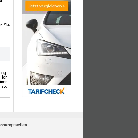
il
n Sie
ung.
 ich
inen
 zw.
assungsstellen