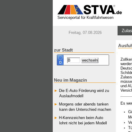
Serviceportal für Kraftfahrtwesen
Zulas
Freitag, 07.08.2026
Ausfu
zur Stadt
­Zollk
werden
Deutsc
Schild
Zulass
Neu im Magazin
müssen
und AU
Versic
Die E-Auto Förderung wird zu
Auslaufmodell
Es wer
Morgens oder abends tanken
kann den Unterschied machen
Gü
M
H-Kennzeichen beim Auto
Ve
lohnt nicht bei jedem Modell
T