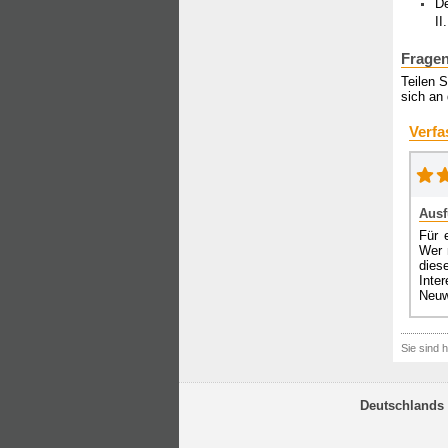
De
II.
Fragen
Teilen 
sich an 
Verfa
Ausf
Für 
Wer 
dies
Inte
Neuw
Sie sind h
Deutschlands 