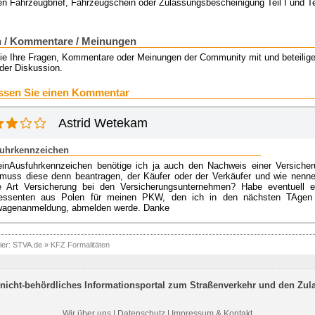
n Fahrzeugbrief, Fahrzeugschein oder Zulassungsbescheinigung Teil I und Te
 / Kommentare / Meinungen
Sie Ihre Fragen, Kommentare oder Meinungen der Community mit und beteilige
der Diskussion.
ssen Sie einen Kommentar
Astrid Wetekam
uhrkennzeichen
einAusfuhrkennzeichen benötige ich ja auch den Nachweis einer Versicher
muss diese denn beantragen, der Käufer oder der Verkäufer und wie nenne
e Art Versicherung bei den Versicherungsunternehmen? Habe eventuell e
ressenten aus Polen für meinen PKW, den ich in den nächsten TAgen
agenanmeldung, abmelden werde. Danke
ier:
STVA.de
»
KFZ Formalitäten
nicht-behördliches Informationsportal zum Straßenverkehr und den Zul
Wir über uns
|
Datenschutz
|
Impressum & Kontakt