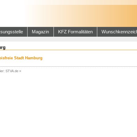
sungsstelle
Magazin
KFZ Formalitäten
Wunschkennzeic
rg
eisfreie Stadt Hamburg
ier:
STVA.de
»