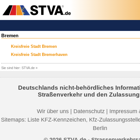
Bremen
Kreisfreie Stadt Bremen
Kreisfreie Stadt Bremerhaven
Sie sind hier:
STVA.de
»
Deutschlands nicht-behördliches Informat
Straßenverkehr und den Zulassung
Wir über uns
|
Datenschutz
|
Impressum 
Sitemaps:
Liste KFZ-Kennzeichen
,
Kfz-Zulassungsstell
Berlin
© 2026 STVA.de - Strassenverkehrs