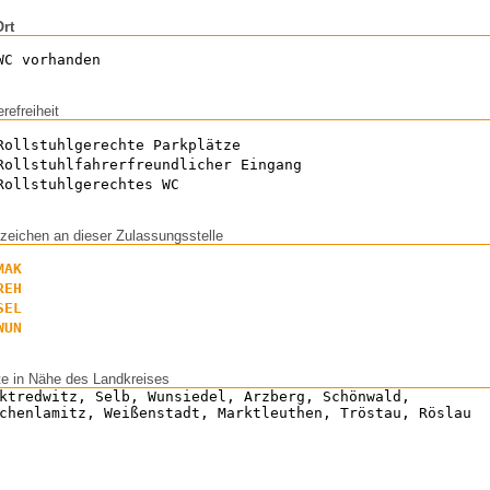
Ort
WC vorhanden
erefreiheit
Rollstuhlgerechte Parkplätze
Rollstuhlfahrerfreundlicher Eingang
Rollstuhlgerechtes WC
zeichen an dieser Zulassungsstelle
MAK
REH
SEL
WUN
te in Nähe des Landkreises
ktredwitz, Selb, Wunsiedel, Arzberg, Schönwald,
chenlamitz, Weißenstadt, Marktleuthen, Tröstau, Röslau