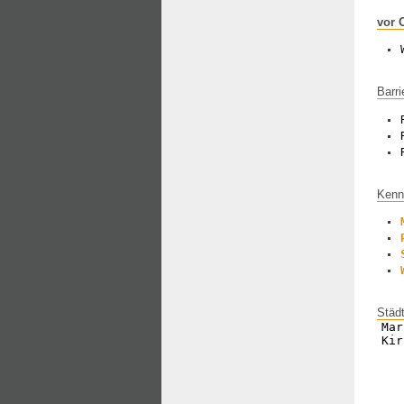
vor 
Barri
Kenn
Städ
Mar
Kir