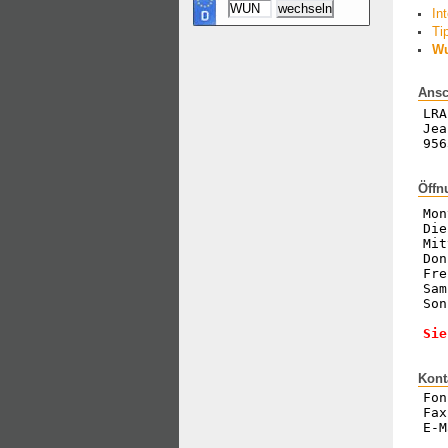
In
Ti
Wu
Ansc
LRA
Jea
956
Öffn
Mon
Die
Mit
Don
Fre
Sam
Son
Sie
Kont
Fon
Fax
E-M