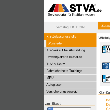
Serviceportal für Kraftfahrtwesen
Zulas
Samstag, 08.08.2026
Kfz-Zulassungsstelle
Wichti
Wunsiedel
Kfz-Verkauf bei Abmeldung
Umweltplakette bestellen
TÜV & Dekra
Fahrsicherheits-Trainings
MPU
Autoglaser
Versicherungsvergleich
Kfz-Zu
Be
zur Stadt
Do
Ge