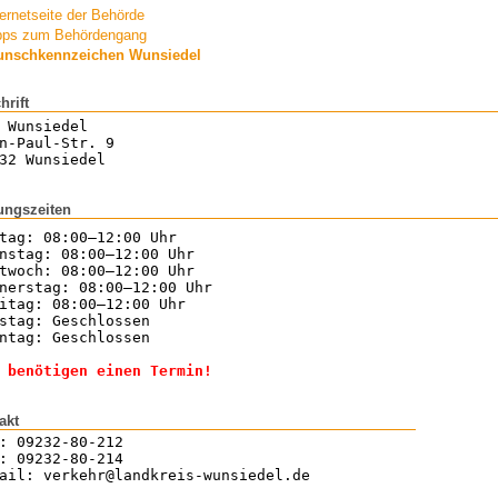
ternetseite der Behörde
pps zum Behördengang
nschkennzeichen Wunsiedel
hrift
 Wunsiedel
n-Paul-Str. 9
32 Wunsiedel
ungszeiten
tag: 08:00–12:00 Uhr
nstag: 08:00–12:00 Uhr
twoch: 08:00–12:00 Uhr
nerstag: 08:00–12:00 Uhr
itag: 08:00–12:00 Uhr
stag: Geschlossen
ntag: Geschlossen
 benötigen einen Termin!
akt
: 09232-80-212
: 09232-80-214
ail: verkehr@landkreis-wunsiedel.de