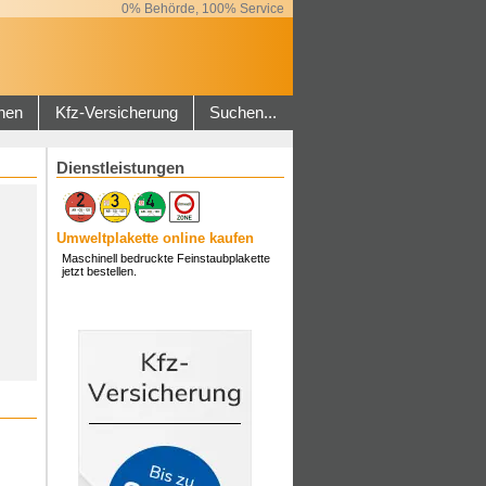
0% Behörde, 100% Service
hen
Kfz-Versicherung
Suchen...
Dienstleistungen
Umweltplakette online kaufen
Maschinell bedruckte Feinstaubplakette
jetzt bestellen.