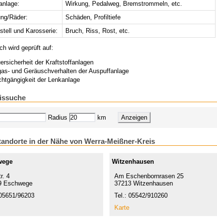
anlage:
Wirkung, Pedalweg, Bremstrommeln, etc.
ung/Räder:
Schäden, Profiltiefe
stell und Karosserie:
Bruch, Riss, Rost, etc.
ch wird geprüft auf:
ersicherheit der Kraftstoffanlagen
as- und Geräuschverhalten der Auspuffanlage
chtgängigkeit der Lenkanlage
issuche
Radius
km
andorte in der Nähe von Werra-Meißner-Kreis
wege
Witzenhausen
r. 4
Am Eschenbornrasen 25
9 Eschwege
37213 Witzenhausen
 05651/96203
Tel.: 05542/910260
Karte