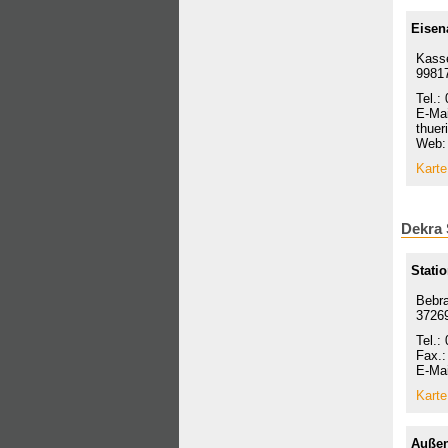
Eisen
Kasse
9981
Tel.:
E-Mai
thuer
Web: 
Karte
Dekra 
Stati
Bebra
3726
Tel.:
Fax.:
E-Mai
Karte
Außen