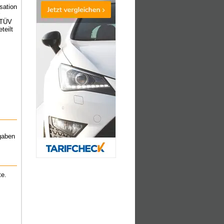
sation
 TÜV
teilt
gaben
te.