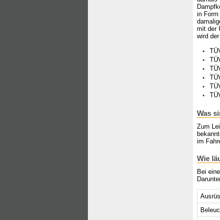
Dampfke
in Form 
damalig
mit der 
wird der
TÜ
TÜ
TÜV
TÜ
TÜV
TÜV
Was si
Zum Lei
bekannt
im Fahr
Wie lä
Bei ein
Darunter
Ausrüs
Beleuc