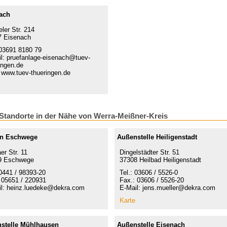
ach
ler Str. 214
7 Eisenach
 03691 8180 79
l: pruefanlage-eisenach@tuev-
ingen.de
www.tuev-thueringen.de
Standorte in der Nähe von Werra-Meißner-Kreis
on Eschwege
Außenstelle Heiligenstadt
er Str. 11
Dingelstädter Str. 51
9 Eschwege
37308 Heilbad Heiligenstadt
 0441 / 98393-20
Tel.: 03606 / 5526-0
 05651 / 220931
Fax.: 03606 / 5526-20
l: heinz.luedeke@dekra.com
E-Mail: jens.mueller@dekra.com
Karte
stelle Mühlhausen
Außenstelle Eisenach