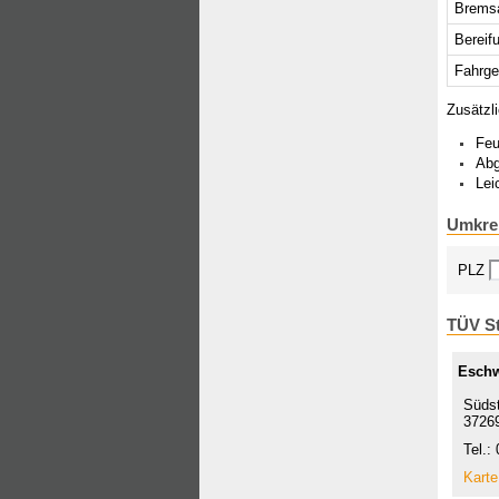
Brems
Bereif
Fahrge
Zusätzli
Feu
Abg
Lei
Umkre
PLZ
TÜV St
Esch
Südst
3726
Tel.:
Karte