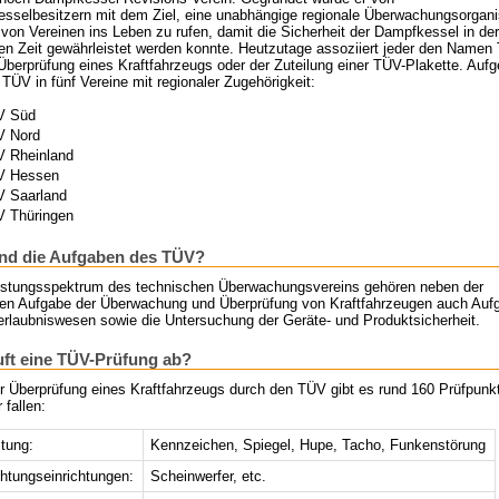
sselbesitzern mit dem Ziel, eine unabhängige regionale Überwachungsorgani
von Vereinen ins Leben zu rufen, damit die Sicherheit der Dampfkessel in der
en Zeit gewährleistet werden konnte. Heutzutage assoziiert jeder den Namen
Überprüfung eines Kraftfahrzeugs oder der Zuteilung einer TÜV-Plakette. Aufge
 TÜV in fünf Vereine mit regionaler Zugehörigkeit:
V Süd
V Nord
 Rheinland
V Hessen
 Saarland
 Thüringen
nd die Aufgaben des TÜV?
stungsspektrum des technischen Überwachungsvereins gehören neben der
en Aufgabe der Überwachung und Überprüfung von Kraftfahrzeugen auch Auf
erlaubniswesen sowie die Untersuchung der Geräte- und Produktsicherheit.
uft eine TÜV-Prüfung ab?
er Überprüfung eines Kraftfahrzeugs durch den TÜV gibt es rund 160 Prüfpunk
 fallen:
tung:
Kennzeichen, Spiegel, Hupe, Tacho, Funkenstörung
htungseinrichtungen:
Scheinwerfer, etc.