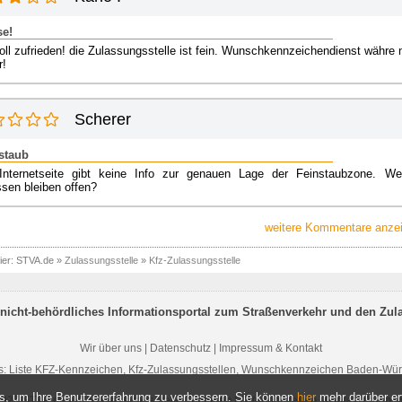
se!
oll zufrieden! die Zulassungsstelle ist fein. Wunschkennzeichendienst währe 
r!
Scherer
staub
Internetseite gibt keine Info zur genauen Lage der Feinstaubzone. We
ssen bleiben offen?
weitere Kommentare anzei
ier:
STVA.de
»
Zulassungsstelle
»
Kfz-Zulassungsstelle
nicht-behördliches Informationsportal zum Straßenverkehr und den Zul
Wir über uns
|
Datenschutz
|
Impressum & Kontakt
s:
Liste KFZ-Kennzeichen
,
Kfz-Zulassungsstellen
,
Wunschkennzeichen Baden-Wür
s, um Ihre Benutzererfahrung zu verbessern. Sie können
hier
mehr darüber er
026 STVA.de - Kfz-Zulassungsstelle Tübingen | Öffnungszeiten, Kontaktdaten 