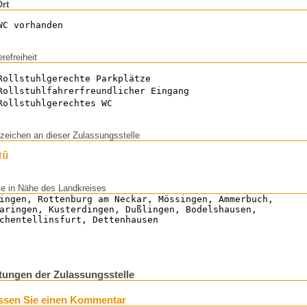
Ort
WC vorhanden
erefreiheit
Rollstuhlgerechte Parkplätze
Rollstuhlfahrerfreundlicher Eingang
Rollstuhlgerechtes WC
zeichen an dieser Zulassungsstelle
TÜ
te in Nähe des Landkreises
ingen, Rottenburg am Neckar, Mössingen, Ammerbuch,
aringen, Kusterdingen, Dußlingen, Bodelshausen,
chentellinsfurt, Dettenhausen
ungen der Zulassungsstelle
ssen Sie einen Kommentar