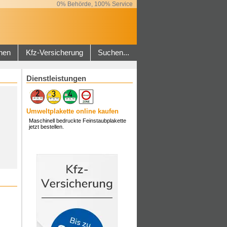
0% Behörde, 100% Service
hen
Kfz-Versicherung
Suchen...
Dienstleistungen
Umweltplakette online kaufen
Maschinell bedruckte Feinstaubplakette
jetzt bestellen.