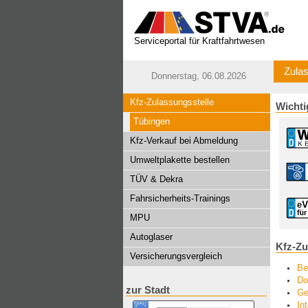
Serviceportal für Kraftfahrtwesen
Zulas
Donnerstag, 06.08.2026
Kfz-Zulassungsstelle
Wichti
Tübingen
Kfz-Verkauf bei Abmeldung
Umweltplakette bestellen
TÜV & Dekra
Fahrsicherheits-Trainings
MPU
Autoglaser
Kfz-Zu
Versicherungsvergleich
Be
Do
zur Stadt
Ge
In