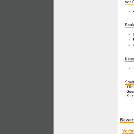
vor 
Barri
Kenn
Städ
Tüb
Gom
Kir
Bewert
Verfa