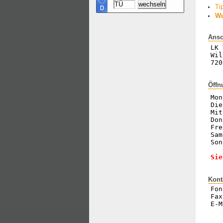
Ti
Wu
Ansc
LK 
Wil
720
Öffn
Mon
Die
Mit
Don
Fre
Sam
Son
Sie
Kont
Fon
Fax
E-M