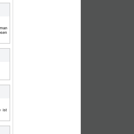
 man
osen
 ist