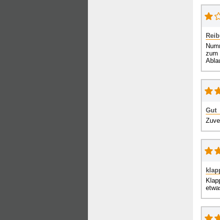
Reib
Numm
zum 
Ablau
Gut
Zuve
klap
Klap
etwa