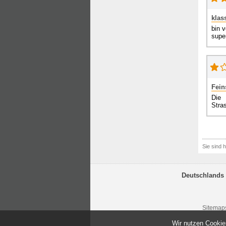
klas
bin v
supe
Fein
Die 
Stra
Sie sind h
Deutschlands 
Sitemap
Wir nutzen Cookie
© 2