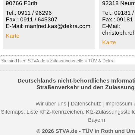
90766 Fürth
92318 Neum
Tel.: 0911 / 96296
Tel.: 09181 
Fax.: 0911 / 645307
Fax.: 09181 
E-Mail: manfred.kas@dekra.com
E-Mail:
christoph.
Karte
Karte
Sie sind hier:
STVA.de
»
Zulassungsstelle
»
TÜV & Dekra
Deutschlands nicht-behördliches Informat
Straßenverkehr und den Zulassung
Wir über uns
|
Datenschutz
|
Impressum 
Sitemaps:
Liste KFZ-Kennzeichen
,
Kfz-Zulassungsstell
Bayern
© 2026 STVA.de - TÜV in Roth und U