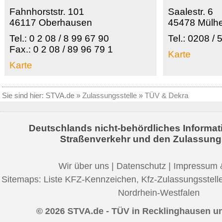
Fahnhorststr. 101
Saalestr. 6
46117 Oberhausen
45478 Mülh
Tel.: 0 2 08 / 8 99 67 90
Tel.: 0208 /
Fax.: 0 2 08 / 89 96 79 1
Karte
Karte
Sie sind hier:
STVA.de
»
Zulassungsstelle
»
TÜV & Dekra
Deutschlands nicht-behördliches Informat
Straßenverkehr und den Zulassung
Wir über uns
|
Datenschutz
|
Impressum 
Sitemaps:
Liste KFZ-Kennzeichen
,
Kfz-Zulassungsstell
Nordrhein-Westfalen
© 2026 STVA.de - TÜV in Recklinghausen 