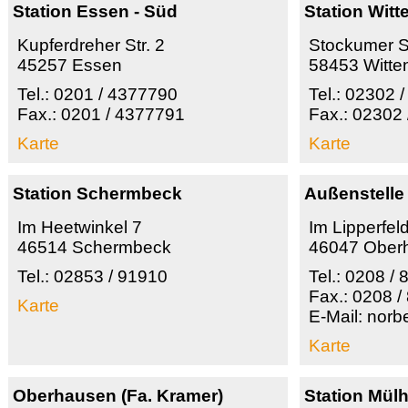
Station Essen - Süd
Station Witt
Kupferdreher Str. 2
Stockumer St
45257 Essen
58453 Witte
Tel.: 0201 / 4377790
Tel.: 02302 
Fax.: 0201 / 4377791
Fax.: 02302 
Karte
Karte
Station Schermbeck
Außenstell
Im Heetwinkel 7
Im Lipperfel
46514 Schermbeck
46047 Ober
Tel.: 02853 / 91910
Tel.: 0208 /
Fax.: 0208 /
Karte
E-Mail: norb
Karte
Oberhausen (Fa. Kramer)
Station Mül