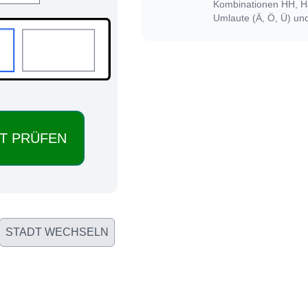
Kombinationen HH, HJ
Umlaute (Ä, Ö, Ü) un
STADT WECHSELN