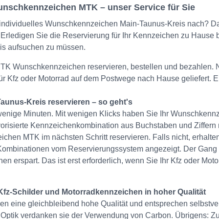
unschkennzeichen MTK – unser Service für Sie
 individuelles Wunschkennzeichen Main-Taunus-Kreis nach? Dan
 Erledigen Sie die Reservierung für Ihr Kennzeichen zu Hause 
is aufsuchen zu müssen.
 MTK Wunschkennzeichen reservieren, bestellen und bezahlen
r Kfz oder Motorrad auf dem Postwege nach Hause geliefert. Ei
nus-Kreis reservieren – so geht's
wenige Minuten. Mit wenigen Klicks haben Sie Ihr Wunschkennz
avorisierte Kennzeichenkombination aus Buchstaben und Ziffern n
hen MTK im nächsten Schritt reservieren. Falls nicht, erhalte
ie Kombinationen vom Reservierungssystem angezeigt. Der Gang 
en erspart. Das ist erst erforderlich, wenn Sie Ihr Kfz oder Mo
z-Schilder und Motorradkennzeichen in hoher Qualität
 eine gleichbleibend hohe Qualität und entsprechen selbstver
Optik verdanken sie der Verwendung von Carbon. Übrigens: Zu I