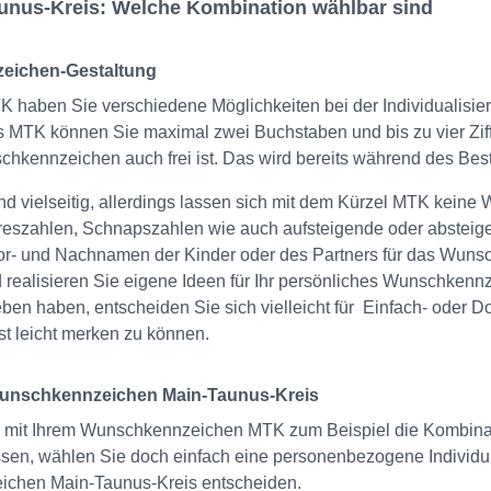
nus-Kreis: Welche Kombination wählbar sind
zeichen-Gestaltung
 haben Sie verschiedene Möglichkeiten bei der Individualisie
 MTK können Sie maximal zwei Buchstaben und bis zu vier Ziff
schkennzeichen auch frei ist. Das wird bereits während des Best
 vielseitig, allerdings lassen sich mit dem Kürzel MTK keine W
hreszahlen, Schnapszahlen wie auch aufsteigende oder absteige
or- und Nachnamen der Kinder oder des Partners für das Wuns
d realisieren Sie eigene Ideen für Ihr persönliches Wunschken
ieben haben, entscheiden Sie sich vielleicht für Einfach- oder
t leicht merken zu können.
 Wunschkennzeichen Main-Taunus-Kreis
mit Ihrem Wunschkennzeichen MTK zum Beispiel die Kombin
assen, wählen Sie doch einfach eine personenbezogene Individu
ichen Main-Taunus-Kreis entscheiden.