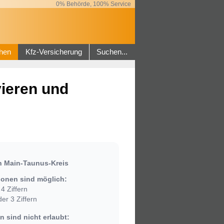
0% Behörde, 100% Service
hen
Kfz-Versicherung
Suchen...
ieren und
n Main-Taunus-Kreis
onen sind möglich:
4 Ziffern
er 3 Ziffern
 sind nicht erlaubt: