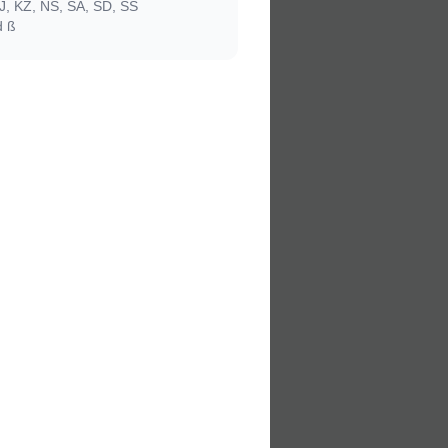
, KZ, NS, SA, SD, SS
d ß