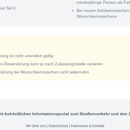
minderjährige Person als Fa
nd Teil II
Bei neuem Autokennzeichen
Wunschkennzeichens
ng ist nicht unendlich gültig
n-Reservierung kann je nach Zulassungsstelle variieren
rklärung bei Wunschkennzeichen nicht widerrufen
ht-behördliches Informationsportal zum Straßenverkehr und den 
Wir über uns
|
Datenschutz
|
Impressum & Kontakt