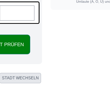
Umlaute (Ä, Ö, Ü) un
STADT WECHSELN