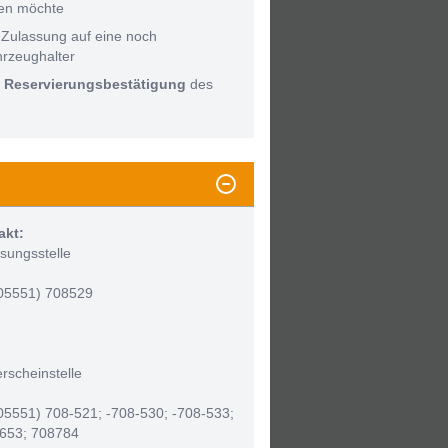
men möchte
 Zulassung auf eine noch
hrzeughalter
:
Reservierungsbestätigung
des
akt:
sungsstelle
(05551) 708529
rscheinstelle
(05551) 708-521; -708-530; -708-533;
-653; 708784