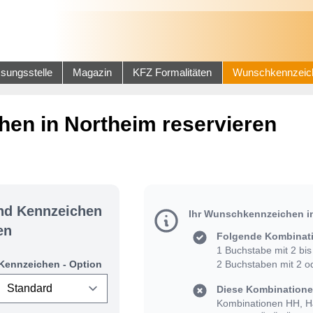
sungsstelle
Magazin
KFZ Formalitäten
Wunschkennzeic
en in Northeim reservieren
und Kennzeichen
Ihr Wunschkennzeichen i
en
Folgende Kombinati
1 Buchstabe mit 2 bis 
Kennzeichen - Option
2 Buchstaben mit 2 od
Diese Kombinationen
Kombinationen HH, HJ