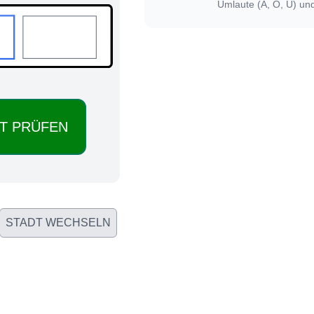
Umlaute (Ä, Ö, Ü) un
STADT WECHSELN