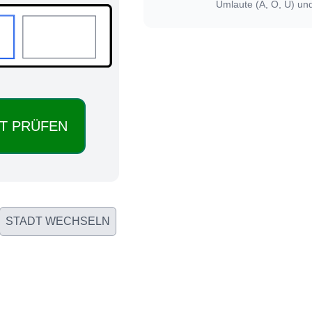
Umlaute (Ä, Ö, Ü) un
STADT WECHSELN