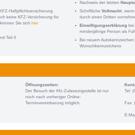
Nachweis der letzten
Haupt
KFZ-Haftpflichtversicherung
Schriftliche
Vollmacht
, wenn
noch keine KFZ-Versicherung für
durch einen Dritten vorneh
können Sie sich
hier
Einwilligungserklärung
bei
minderjährige Person als Fa
nd Teil II
Bei neuem Autokennzeichen
Wunschkennzeichens
Öffnungszeiten:
Kont
Der Besuch der Kfz-Zulassungsstelle ist nur
Tel: 
noch nach vorheriger Online-
Terminvereinbarung möglich.
Fax: 
E-Mai