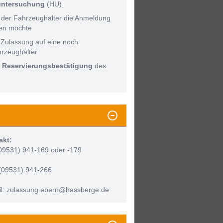
untersuchung
(HU)
 der Fahrzeughalter die Anmeldung
men möchte
 Zulassung auf eine noch
hrzeughalter
:
Reservierungsbestätigung
des
akt:
(09531) 941-169 oder -179
(09531) 941-266
l: zulassung.ebern@hassberge.de