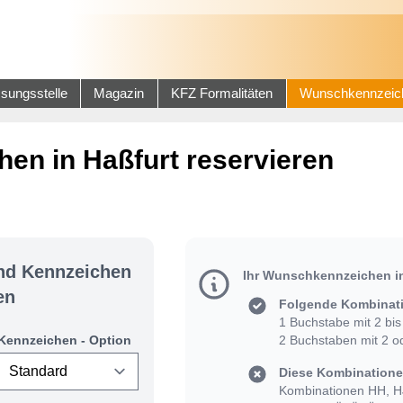
sungsstelle
Magazin
KFZ Formalitäten
Wunschkennzeic
en in Haßfurt reservieren
und Kennzeichen
Ihr Wunschkennzeichen in
en
Folgende Kombinati
1 Buchstabe mit 2 bis 
Kennzeichen - Option
2 Buchstaben mit 2 od
Diese Kombinationen
Kombinationen HH, HJ