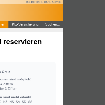
0% Behörde, 100% Service
hen
Kfz-Versicherung
Suchen...
 reservieren
 Greiz
onen sind möglich:
4 Ziffern
er 3 Ziffern
 sind nicht erlaubt:
, KZ, NS, SA, SD, SS