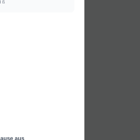
d ß
Hause aus