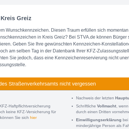
 Kreis Greiz
em Wunschkennzeichen. Diesen Traum erfüllen sich momentan i
unschkennzeichen in Kreis Greiz? Bei STVA.de können Bürger 
eren. Geben Sie Ihre gewünschten Kennzeichen-Konstellationen
ch am selben Tag in der Datenbank Ihrer KFZ-Zulassungsstelle 
ten Sie jedoch, dass eine Kennzeichenreservierung nicht unendl
ssungsstelle.
des Straßenverkehrsamts nicht vergessen
Nachweis der letzten
Haupt
KFZ-Haftpflichtversicherung
Schriftliche
Vollmacht
, wenn
noch keine KFZ-Versicherung für
durch einen Dritten vorneh
können Sie sich
hier
Einwilligungserklärung
bei
minderjährige Person als Fa