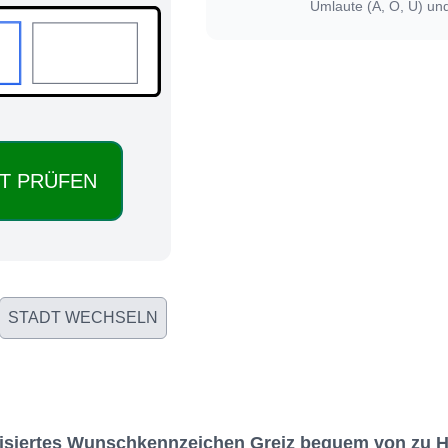
Umlaute (Ä, Ö, Ü) un
STADT WECHSELN
ualisiertes Wunschkennzeichen Greiz bequem von zu 