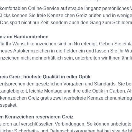
rem komfortablen Online-Service auf stva.de Ihr ganz persönlich
r Klicks können Sie freie Kennzeichen Greiz prüfen und in weni
Das spart nicht nur Zeit, sondern auch den Gang zum Schilder
reiz im Handumdrehen
ür Ihr Wunschkennzeichen sind im Nu erledigt. Geben Sie einfa
neues Autokennzeichen in die Felder ein und lassen Sie Ihr W
nnzeichen nicht mehr erhältlich sein, unterbreiten wir Ihnen ähnli
 Greiz: höchste Qualität in edler Optik
entsprechen den gesetzlichen Vorgaben und Standards. Sie bes
Langlebigkeit, leichte Montage und ihre edle Optik in Carbon. A
kennzeichen Greiz gratis zwei werbefreie Kennzeichenunterlege
sspaket.
m Kennzeichen reservieren Greiz
eren auf verschlüsselten Verbindungen. So können unbefugte Dr
licher Sicherheits- und Datenschutzvorgaben hat bei stva.de höc