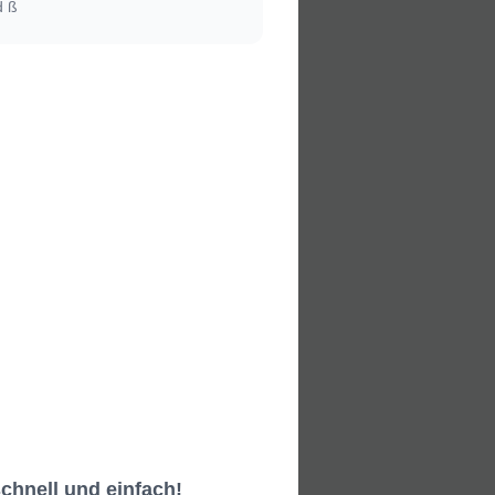
d ß
chnell und einfach!