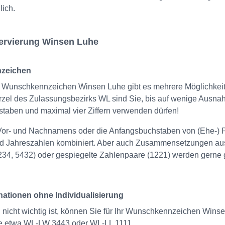
ich.
servierung Winsen Luhe
nzeichen
er Wunschkennzeichen Winsen Luhe gibt es mehrere Möglichkeit
rzel des Zulassungsbezirks WL sind Sie, bis auf wenige Ausnah
staben und maximal vier Ziffern verwenden dürfen!
or- und Nachnamens oder die Anfangsbuchstaben von (Ehe-) P
und Jahreszahlen kombiniert. Aber auch Zusammensetzungen au
34, 5432) oder gespiegelte Zahlenpaare (1221) werden gerne g
ationen ohne Individualisierung
nicht wichtig ist, können Sie für Ihr Wunschkennzeichen Winse
e etwa WL-LW 3443 oder WL-LL 1111.