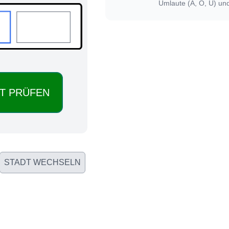
Umlaute (Ä, Ö, Ü) un
STADT WECHSELN