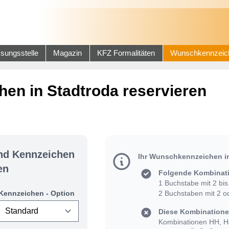
sungsstelle
Magazin
KFZ Formalitäten
Wunschkennzeic
en in Stadtroda reservieren
und Kennzeichen
Ihr Wunschkennzeichen i
en
Folgende Kombinati
1 Buchstabe mit 2 bis 
Kennzeichen - Option
2 Buchstaben mit 2 od
Diese Kombinationen
Kombinationen HH, HJ