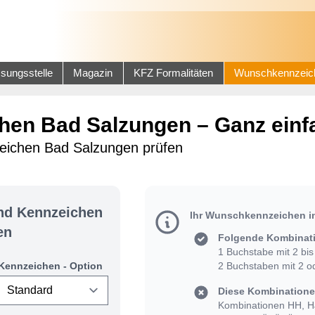
sungsstelle
Magazin
KFZ Formalitäten
Wunschkennzeic
en Bad Salzungen – Ganz einfa
eichen Bad Salzungen prüfen
und Kennzeichen
Ihr Wunschkennzeichen i
en
Folgende Kombinati
1 Buchstabe mit 2 bis 
Kennzeichen - Option
2 Buchstaben mit 2 od
Diese Kombinationen
Kombinationen HH, HJ