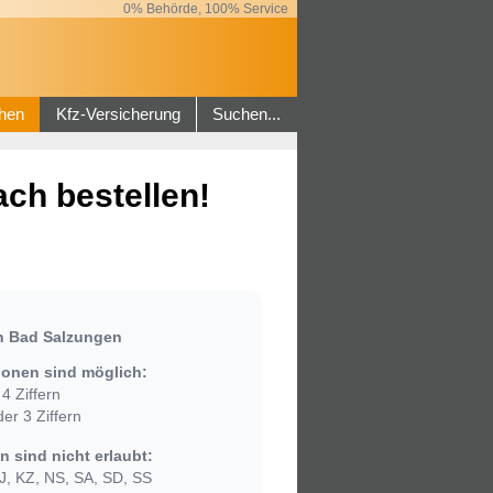
0% Behörde, 100% Service
hen
Kfz-Versicherung
Suchen...
ch bestellen!
n Bad Salzungen
onen sind möglich:
4 Ziffern
er 3 Ziffern
 sind nicht erlaubt:
, KZ, NS, SA, SD, SS