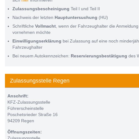
sich
hier
informieren
Zulassungsbescheinigung
Teil I und Teil II
Nachweis der letzten
Hauptuntersuchung
(HU)
Schriftliche
Vollmacht
, wenn der Fahrzeughalter die Anmeldung 
vornehmen möchte
Einwilligungserklärung
bei Zulassung auf eine noch minderjäh
Fahrzeughalter
Bei neuem Autokennzeichen:
Reservierungsbestätigung
des 
Zulassungsstelle Regen
Anschrift:
KFZ-Zulassungsstelle
Führerscheinstelle
Poschetsrieder Straße 16
94209 Regen
Öffnungszeiten:
Zulassungsstelle