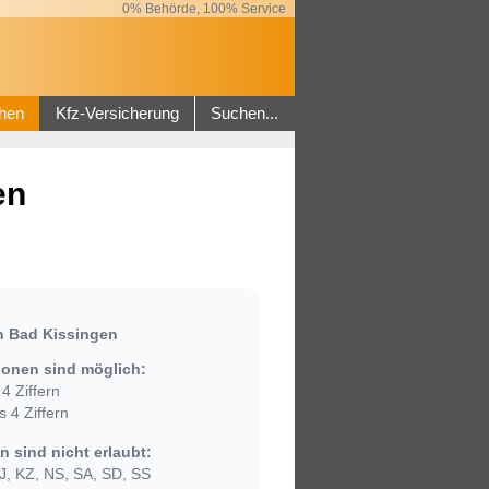
0% Behörde, 100% Service
hen
Kfz-Versicherung
Suchen...
en
n Bad Kissingen
onen sind möglich:
4 Ziffern
 4 Ziffern
 sind nicht erlaubt:
, KZ, NS, SA, SD, SS