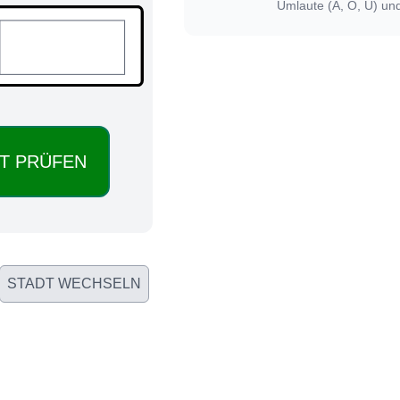
Umlaute (Ä, Ö, Ü) un
STADT WECHSELN