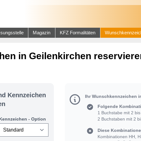
sungsstelle
Magazin
KFZ Formalitäten
Wunschkennzeic
en in Geilenkirchen reserviere
und Kennzeichen
Ihr Wunschkennzeichen in
en
Folgende Kombinati
1 Buchstabe mit 2 bis 
Kennzeichen - Option
2 Buchstaben mit 2 bis
Diese Kombinationen
Kombinationen HH, HJ