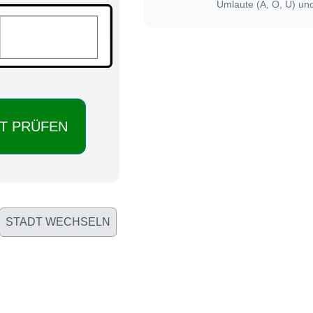
Umlaute (Ä, Ö, Ü) un
STADT WECHSELN