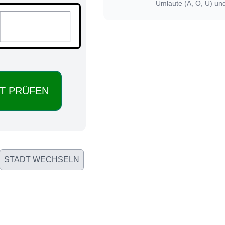
Umlaute (Ä, Ö, Ü) un
STADT WECHSELN