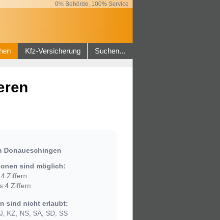
0% Behörde, 100% Service
hen
Kfz-Versicherung
Suchen...
eren
in Donaueschingen
onen sind möglich:
4 Ziffern
 4 Ziffern
 sind nicht erlaubt:
, KZ, NS, SA, SD, SS