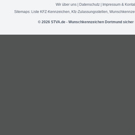
Wir über uns
|
Datenschutz
|
Impressum & Konta
Sitemaps:
Liste KFZ-Kennzeichen
,
Kfz-Zulassungsstellen
,
Wunschkennzei
© 2026 STVA.de - Wunschkennzeichen Dortmund sicher 