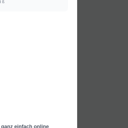
d ß
ganz einfach online