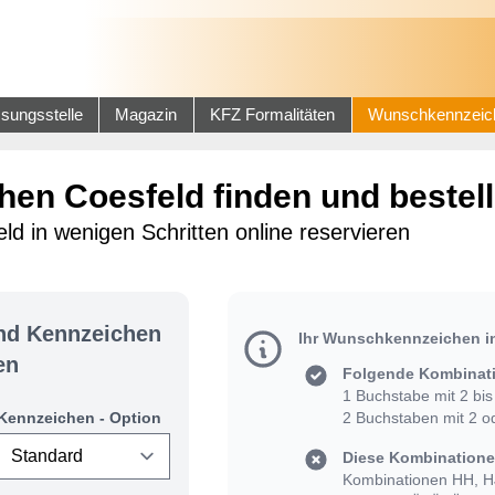
sungsstelle
Magazin
KFZ Formalitäten
Wunschkennzeic
en Coesfeld finden und bestel
 in wenigen Schritten online reservieren
und Kennzeichen
Ihr Wunschkennzeichen i
en
Folgende Kombinati
1 Buchstabe mit 2 bis 
Kennzeichen - Option
2 Buchstaben mit 2 od
Diese Kombinationen
Kombinationen HH, HJ