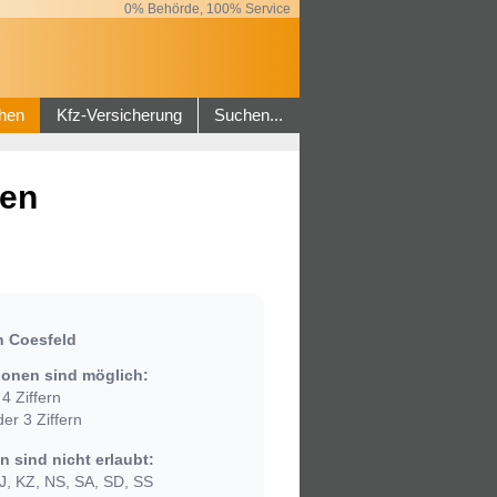
0% Behörde, 100% Service
hen
Kfz-Versicherung
Suchen...
len
n Coesfeld
onen sind möglich:
4 Ziffern
er 3 Ziffern
 sind nicht erlaubt:
, KZ, NS, SA, SD, SS