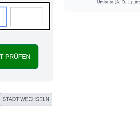
Umlaute (Ä, Ö, Ü) un
STADT WECHSELN