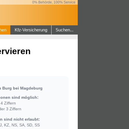
0% Behörde, 100% Service
hen
Kfz-Versicherung
Suchen...
rvieren
n Burg bei Magdeburg
onen sind möglich:
4 Ziffern
er 3 Ziffern
 sind nicht erlaubt:
, KZ, NS, SA, SD, SS